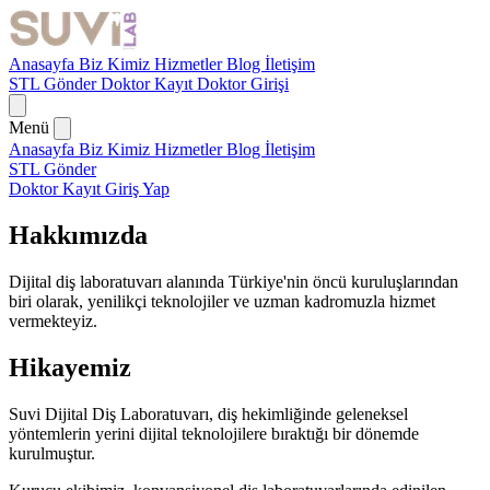
Anasayfa
Biz Kimiz
Hizmetler
Blog
İletişim
STL Gönder
Doktor Kayıt
Doktor Girişi
Menü
Anasayfa
Biz Kimiz
Hizmetler
Blog
İletişim
STL Gönder
Doktor Kayıt
Giriş Yap
Hakkımızda
Dijital diş laboratuvarı alanında Türkiye'nin öncü kuruluşlarından
biri olarak, yenilikçi teknolojiler ve uzman kadromuzla hizmet
vermekteyiz.
Hikayemiz
Suvi Dijital Diş Laboratuvarı, diş hekimliğinde geleneksel
yöntemlerin yerini dijital teknolojilere bıraktığı bir dönemde
kurulmuştur.