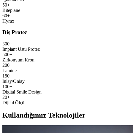
50+
Biteplane
60+
Hyrax
Diş Protez
300+
Implant Üstü Protez
500+
Zirkonyum Kron
200+
Lamine
150+
Inlay/Onlay
100+
Digital Smile Design
20+
Dijital Ölçü
Kullandığımız Teknolojiler