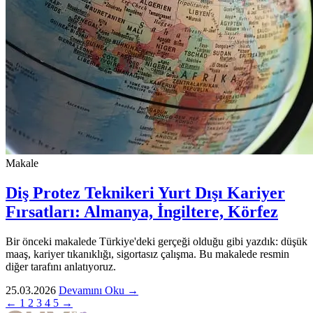
Makale
Diş Protez Teknikeri Yurt Dışı Kariyer
Fırsatları: Almanya, İngiltere, Körfez
Bir önceki makalede Türkiye'deki gerçeği olduğu gibi yazdık: düşük
maaş, kariyer tıkanıklığı, sigortasız çalışma. Bu makalede resmin
diğer tarafını anlatıyoruz.
25.03.2026
Devamını Oku →
←
1
2
3
4
5
→