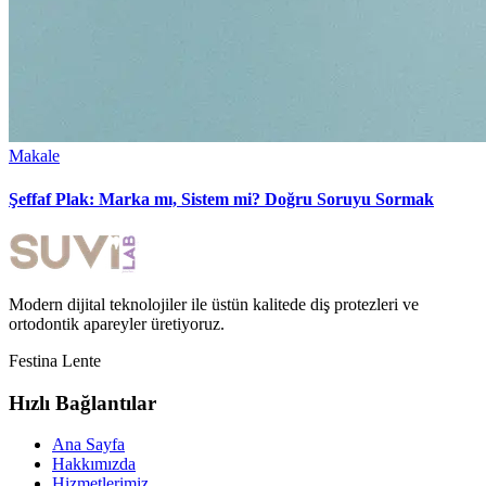
Makale
Şeffaf Plak: Marka mı, Sistem mi? Doğru Soruyu Sormak
Modern dijital teknolojiler ile üstün kalitede diş protezleri ve
ortodontik apareyler üretiyoruz.
Festina Lente
Hızlı Bağlantılar
Ana Sayfa
Hakkımızda
Hizmetlerimiz