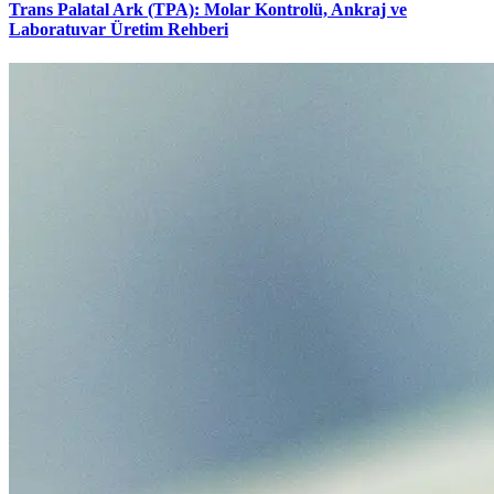
Trans Palatal Ark (TPA): Molar Kontrolü, Ankraj ve
Laboratuvar Üretim Rehberi