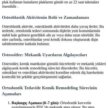
plak kullanan hastaların plaklarını günde en az 22 saat takmaları
önemlidir .
Osteoblastik Aktivitenin Rolü ve Zamanlaması
Osteoblastik aktivite, osteoklastik aktiviteden daha yavaş ilerler. Bu
nedenle, ortodontik tedavi sonrasında dişlerin yeni konumlarında
stabil hale gelmesi genellikle altı ay veya daha uzun sürebilir. Bu
süre zarfında, osteoblastlar yeni kemik dokusu oluşturarak dişin
sabitlenmesine katkıda bulunur.
Osteositler: Mekanik Uyarıların Algılayıcıları
Osteositler, kemik matriksine gömülü hücrelerdir ve mekanik yükleri
algılayarak kemik remodeling sürecini düzenlerler. Bu hücreler,
osteoklast ve osteoblast aktivitesini koordine ederek diş hareketinin
kontrollü bir şekilde gerçekleşmesini sağlarlar.
Ortodontik Tedavide Kemik Remodeling Sürecinin
Aşamaları
Başlangıç Aşaması (0–7 gün):
Ortodontik kuvvetin
uygulanmasıyla PDL’de mekanik stres oluşur. Bu stres,