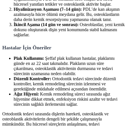
hücresel yanıtları tetikler ve osteoklastik aktivite başlar.
Hiyalinizasyon Aşaması (7–14 gün):
PDL’de kan akışının
azalmasıyla hücre ölümü meydana gelir. Bu, osteoklastların
daha derin kemik resorpsiyonu yapmasına olanak tanır.
İkincil Aşama (14 gün ve sonrası):
Osteoblastlar, yeni kemik
dokusu oluşturarak dişin yeni konumunda stabil kalmasını
sağlarlar.
Hastalar İçin Öneriler
Plak Kullanımı:
Şeffaf plak kullanan hastalar, plaklarını
günde en az 22 saat takmalıdır. Plakların uzun süre
çıkarılması, osteoklastik aktivitenin durmasına ve tedavi
sürecinin uzamasına neden olabilir.
Düzenli Kontroller:
Ortodontik tedavi sürecinde düzenli
kontroller, kemik remodeling sürecinin izlenmesi ve
gerektiğinde müdahale edilmesi açısından önemlidir.
Ağız Hijyeni:
Kemik remodeling süreci sırasında ağız
hijyenine dikkat etmek, enfeksiyon riskini azaltır ve tedavi
sürecinin sağlıklı ilerlemesini sağlar.
Ortodontik tedavi sırasında dişlerin hareketi, osteoklastik ve
osteoblastik aktivitelerin dengeli bir şekilde çalışmasıyla
mümkündür. Bu hücresel süreçlerin anlaşılması, tedavi