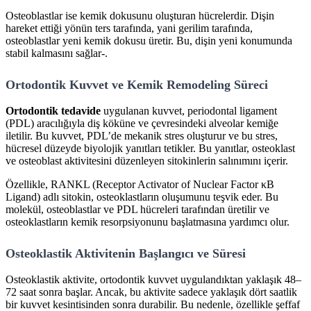
Osteoblastlar ise kemik dokusunu oluşturan hücrelerdir. Dişin
hareket ettiği yönün ters tarafında, yani gerilim tarafında,
osteoblastlar yeni kemik dokusu üretir. Bu, dişin yeni konumunda
stabil kalmasını sağlar-.
Ortodontik Kuvvet ve Kemik Remodeling Süreci
Ortodontik tedavide
uygulanan kuvvet, periodontal ligament
(PDL) aracılığıyla diş köküne ve çevresindeki alveolar kemiğe
iletilir. Bu kuvvet, PDL’de mekanik stres oluşturur ve bu stres,
hücresel düzeyde biyolojik yanıtları tetikler. Bu yanıtlar, osteoklast
ve osteoblast aktivitesini düzenleyen sitokinlerin salınımını içerir.
Özellikle, RANKL (Receptor Activator of Nuclear Factor κB
Ligand) adlı sitokin, osteoklastların oluşumunu teşvik eder. Bu
molekül, osteoblastlar ve PDL hücreleri tarafından üretilir ve
osteoklastların kemik resorpsiyonunu başlatmasına yardımcı olur.
Osteoklastik Aktivitenin Başlangıcı ve Süresi
Osteoklastik aktivite, ortodontik kuvvet uygulandıktan yaklaşık 48–
72 saat sonra başlar. Ancak, bu aktivite sadece yaklaşık dört saatlik
bir kuvvet kesintisinden sonra durabilir. Bu nedenle, özellikle şeffaf