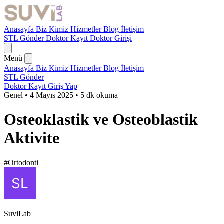
Anasayfa
Biz Kimiz
Hizmetler
Blog
İletişim
STL Gönder
Doktor Kayıt
Doktor Girişi
Menü
Anasayfa
Biz Kimiz
Hizmetler
Blog
İletişim
STL Gönder
Doktor Kayıt
Giriş Yap
Genel
•
4 Mayıs 2025
•
5 dk okuma
Osteoklastik ve Osteoblastik
Aktivite
#Ortodonti
SuviLab