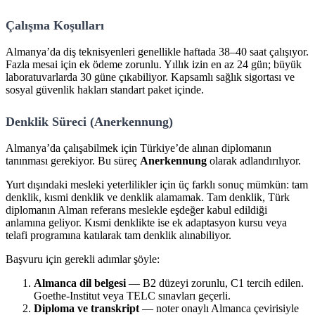
Çalışma Koşulları
Almanya’da diş teknisyenleri genellikle haftada 38–40 saat çalışıyor.
Fazla mesai için ek ödeme zorunlu. Yıllık izin en az 24 gün; büyük
laboratuvarlarda 30 güne çıkabiliyor. Kapsamlı sağlık sigortası ve
sosyal güvenlik hakları standart paket içinde.
Denklik Süreci (Anerkennung)
Almanya’da çalışabilmek için Türkiye’de alınan diplomanın
tanınması gerekiyor. Bu süreç
Anerkennung
olarak adlandırılıyor.
Yurt dışındaki mesleki yeterlilikler için üç farklı sonuç mümkün: tam
denklik, kısmi denklik ve denklik alamamak. Tam denklik, Türk
diplomanın Alman referans meslekle eşdeğer kabul edildiği
anlamına geliyor. Kısmi denklikte ise ek adaptasyon kursu veya
telafi programına katılarak tam denklik alınabiliyor.
Başvuru için gerekli adımlar şöyle:
Almanca dil belgesi
— B2 düzeyi zorunlu, C1 tercih edilen.
Goethe-Institut veya TELC sınavları geçerli.
Diploma ve transkript
— noter onaylı Almanca çevirisiyle