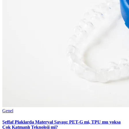
Genel
Şeffaf Plaklarda Materyal Savaşı: PET-G mi, TPU mu yoksa
Çok Katmanlı Teknoloji mi?