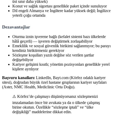
üst sınır daha yüksek)
Konut ve sağlık sigortası genellikle paket içinde sunuluyor
Dil engeli Almanya ve İngiltere kadar yüksek değil; İngilizce
yeterli çoğu ortamda
Dezavantajlar
Oturma iznin işverene bağlı (kefalet sistemi bazı ülkelerde
hâlâ geçerli) — işveren değiştirmek zorlaşabiliyor
Emeklilik ve sosyal güvenlik birikimi sağlanmıyor; bu parayı
kendiniz biriktirmeniz gerekiyor
Sözleşme koşulları yazılı değilse söz verilen şartlar
değişebiliyor
Kariyer gelişimi kısıtlı; yönetim pozisyonları genellikle yerel
kişilere ayrılıyor
Başvuru kanalları:
LinkedIn, Bayt.com (Körfez odaklı kariyer
sitesi), doğrudan büyük özel hastane gruplarının kariyer sayfaları
(Aster, NMC Health, Mediclinic Orta Doğu).
⚠️ Körfez’de çalışmayı düşünüyorsanız sözleşmenizi
imzalamadan önce bir avukata ya da o ülkede çalışmış
birine okutun. Özellikle “sözleşme iptali” ve “ülke
değişikliği” maddelerine dikkat edin.