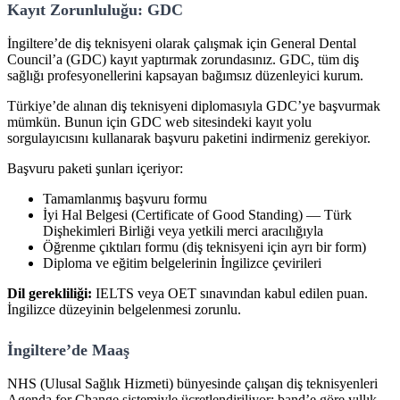
Kayıt Zorunluluğu: GDC
İngiltere’de diş teknisyeni olarak çalışmak için General Dental
Council’a (GDC) kayıt yaptırmak zorundasınız. GDC, tüm diş
sağlığı profesyonellerini kapsayan bağımsız düzenleyici kurum.
Türkiye’de alınan diş teknisyeni diplomasıyla GDC’ye başvurmak
mümkün. Bunun için GDC web sitesindeki kayıt yolu
sorgulayıcısını kullanarak başvuru paketini indirmeniz gerekiyor.
Başvuru paketi şunları içeriyor:
Tamamlanmış başvuru formu
İyi Hal Belgesi (Certificate of Good Standing) — Türk
Dişhekimleri Birliği veya yetkili merci aracılığıyla
Öğrenme çıktıları formu (diş teknisyeni için ayrı bir form)
Diploma ve eğitim belgelerinin İngilizce çevirileri
Dil gerekliliği:
IELTS veya OET sınavından kabul edilen puan.
İngilizce düzeyinin belgelenmesi zorunlu.
İngiltere’de Maaş
NHS (Ulusal Sağlık Hizmeti) bünyesinde çalışan diş teknisyenleri
Agenda for Change sistemiyle ücretlendiriliyor; band’e göre yıllık