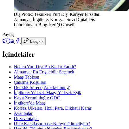
Diş Protez Teknikeri Yurt Dışı Kariyer Fırsatları:
Almanya, İngiltere, Körfez - Suvi Dijital Diş
Laboratuvarı Blog İçeriği Görseli
Paylaş
Kopyala
İçindekiler
Neden Yurt Dışı Bu Kadar Farklı?
Almanya: En Erişilebilir Seçenek
Maaş Tablosu
Çalışma Koşulları
Denklik Süreci (Anerkennung)
İngiltere: Yüksek Maaş, Yüksek Eşik
Kayıt Zorunluluğu: GDC
İngiltere’de Maaş
Körfez Ülkeleri: Hızlı Para, Dikkatli Karar
Avantajlar
Dezavantajlar
Ülke Karşılaştırması: Nereye Gitmeliyim?
Hazırlık Takvimi: Nereden Başlamalısınız?