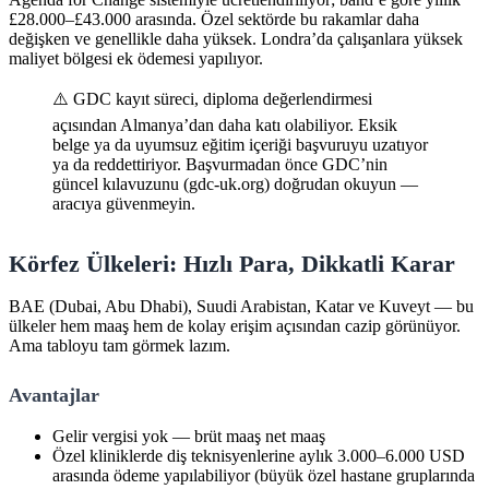
£28.000–£43.000 arasında. Özel sektörde bu rakamlar daha
değişken ve genellikle daha yüksek. Londra’da çalışanlara yüksek
maliyet bölgesi ek ödemesi yapılıyor.
⚠️ GDC kayıt süreci, diploma değerlendirmesi
açısından Almanya’dan daha katı olabiliyor. Eksik
belge ya da uyumsuz eğitim içeriği başvuruyu uzatıyor
ya da reddettiriyor. Başvurmadan önce GDC’nin
güncel kılavuzunu (gdc-uk.org) doğrudan okuyun —
aracıya güvenmeyin.
Körfez Ülkeleri: Hızlı Para, Dikkatli Karar
BAE (Dubai, Abu Dhabi), Suudi Arabistan, Katar ve Kuveyt — bu
ülkeler hem maaş hem de kolay erişim açısından cazip görünüyor.
Ama tabloyu tam görmek lazım.
Avantajlar
Gelir vergisi yok — brüt maaş net maaş
Özel kliniklerde diş teknisyenlerine aylık 3.000–6.000 USD
arasında ödeme yapılabiliyor (büyük özel hastane gruplarında