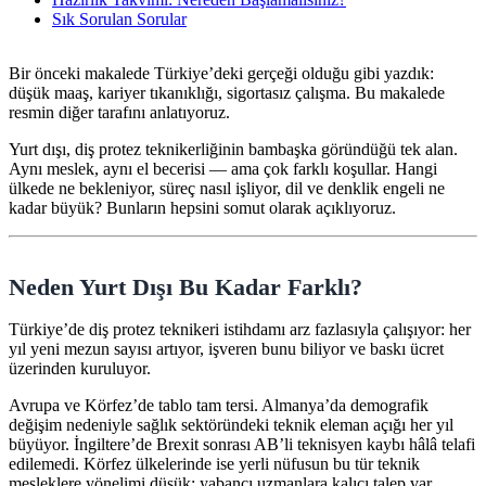
Sık Sorulan Sorular
Bir önceki makalede Türkiye’deki gerçeği olduğu gibi yazdık:
düşük maaş, kariyer tıkanıklığı, sigortasız çalışma. Bu makalede
resmin diğer tarafını anlatıyoruz.
Yurt dışı, diş protez teknikerliğinin bambaşka göründüğü tek alan.
Aynı meslek, aynı el becerisi — ama çok farklı koşullar. Hangi
ülkede ne bekleniyor, süreç nasıl işliyor, dil ve denklik engeli ne
kadar büyük? Bunların hepsini somut olarak açıklıyoruz.
Neden Yurt Dışı Bu Kadar Farklı?
Türkiye’de diş protez teknikeri istihdamı arz fazlasıyla çalışıyor: her
yıl yeni mezun sayısı artıyor, işveren bunu biliyor ve baskı ücret
üzerinden kuruluyor.
Avrupa ve Körfez’de tablo tam tersi. Almanya’da demografik
değişim nedeniyle sağlık sektöründeki teknik eleman açığı her yıl
büyüyor. İngiltere’de Brexit sonrası AB’li teknisyen kaybı hâlâ telafi
edilemedi. Körfez ülkelerinde ise yerli nüfusun bu tür teknik
mesleklere yönelimi düşük; yabancı uzmanlara kalıcı talep var.