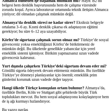
Almanca bilmeden işe başlamak mümkün mü?
Hayır. B2 dil
belgesi hem denklik başvurusunda hem de çalışma vizesinde
zorunlu koşul. Ayrıca laboratuvar ortamında teknik iletişim Almanca
yürüyor; dil olmadan çalışmak mümkün değil.
Almanya’da denklik süreci ne kadar sürer?
Eksiksiz belgeyle
ortalama 3–6 ay. Kısmi denklik çıkarsa ek adaptasyon eğitimi
gerekiyor; bu süre 6–12 aya uzayabiliyor.
Körfez’de sigortasız çalışmak sorun olmaz mı?
Türkiye’de sosyal
güvenceniz yoksa emekliliğinizi Körfez’de biriktirmeniz de
mümkün değil. Bu ülkelerde genellikle yabancılar için yerel
emeklilik sistemi işlemiyor. Birikim yapmazsanız uzun vadede
güvencesiz kalırsınız.
Yurt dışında çalışırken Türkiye’deki sigortam devam eder mi?
Gönüllü sigorta ödeyerek devam ettirmeniz mümkün. Bu özellikle
Türkiye’ye dönmeyi planlayanlar için önemli; emeklilik prim
günlerini korumak uzun vadede değer taşıyor.
Hangi ülkede Türkçe konuşulan ortam bulunur?
Almanya’da,
özellikle Berlin, Köln ve Stuttgart gibi şehirlerde büyük Türk
toplulukları mevcut. Bu hem sosyal adaptasyonu kolaylaştırıyor hem
de iş ağı kurmayı hızlandırıyor.
Bu yazıyı paylaş