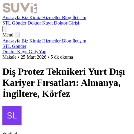
Anasayfa
Biz Kimiz
Hizmetler
Blog
İletişim
STL Gönder
Doktor Kayıt
Doktor Girişi
Menü
Anasayfa
Biz Kimiz
Hizmetler
Blog
İletişim
STL Gönder
Doktor Kayıt
Giriş Yap
Makale
•
25 Mart 2026
•
5 dk okuma
Diş Protez Teknikeri Yurt Dışı
Kariyer Fırsatları: Almanya,
İngiltere, Körfez
SuviLab