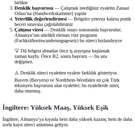
birlikte
Denklik başvurusu
— Çalışmak istediğiniz eyaletin Zanaat
Odası’na (Handwerkskammer) yapılır
Yeterlilik değerlendirmesi
— Belgeler yetersiz kalırsa pratik
beceri sınavına çağrılabilirsiniz
Çalışma vizesi
— Denklik onayı sonrasında başvurulur;
Almanya’nın nitelikli eleman vize programı
(Fachkräfteeinwanderungsgesetz) bu süreci hızlandırıyor
💡 Dil belgesi almadan önce iş arayışına başlamak
zaman kaybı. Önce B2, sonra başvuru — bu sıra
değişmez.
⚠️ Denklik süreci eyaletten eyalete farklılık gösteriyor.
Bayern (Bavyera) ve Nordrhein-Westfalen en çok Türk
teknisyen başvurusu alan eyaletler; bu eyaletlerde süreç
daha oturmuş.
İngiltere: Yüksek Maaş, Yüksek Eşik
İngiltere, Almanya’ya kıyasla hem daha yüksek kazanç hem de daha
zorlu kayıt süreci anlamına geliyor.