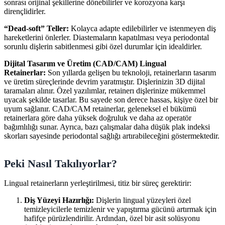
sonrası orijinal şekillerine dönebilirler ve korozyona karşı
dirençlidirler.
“Dead-soft” Teller:
Kolayca adapte edilebilirler ve istenmeyen diş
hareketlerini önlerler. Diastemaların kapatılması veya periodontal
sorunlu dişlerin sabitlenmesi gibi özel durumlar için idealdirler.
Dijital Tasarım ve Üretim (CAD/CAM) Lingual
Retainerlar:
Son yıllarda gelişen bu teknoloji, retainerların tasarım
ve üretim süreçlerinde devrim yaratmıştır. Dişlerinizin 3D dijital
taramaları alınır. Özel yazılımlar, retainerı dişlerinize mükemmel
uyacak şekilde tasarlar. Bu sayede son derece hassas, kişiye özel bir
uyum sağlanır. CAD/CAM retainerlar, geleneksel el bükümü
retainerlara göre daha yüksek doğruluk ve daha az operatör
bağımlılığı sunar. Ayrıca, bazı çalışmalar daha düşük plak indeksi
skorları sayesinde periodontal sağlığı artırabileceğini göstermektedir.
Peki Nasıl Takılıyorlar?
Lingual retainerların yerleştirilmesi, titiz bir süreç gerektirir:
Diş Yüzeyi Hazırlığı:
Dişlerin lingual yüzeyleri özel
temizleyicilerle temizlenir ve yapıştırma gücünü artırmak için
hafifçe pürüzlendirilir. Ardından, özel bir asit solüsyonu