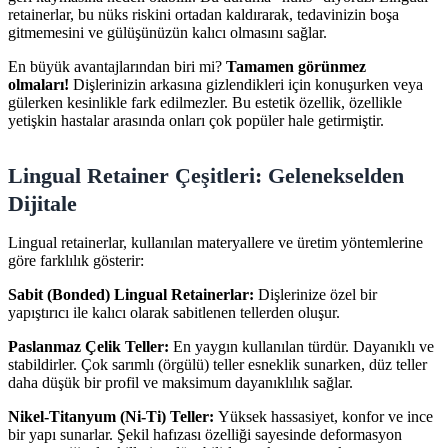
retainerlar, bu nüks riskini ortadan kaldırarak, tedavinizin boşa
gitmemesini ve gülüşünüzün kalıcı olmasını sağlar.
En büyük avantajlarından biri mi?
Tamamen görünmez
olmaları!
Dişlerinizin arkasına gizlendikleri için konuşurken veya
gülerken kesinlikle fark edilmezler. Bu estetik özellik, özellikle
yetişkin hastalar arasında onları çok popüler hale getirmiştir.
Lingual Retainer Çeşitleri: Gelenekselden
Dijitale
Lingual retainerlar, kullanılan materyallere ve üretim yöntemlerine
göre farklılık gösterir:
Sabit (Bonded) Lingual Retainerlar:
Dişlerinize özel bir
yapıştırıcı ile kalıcı olarak sabitlenen tellerden oluşur.
Paslanmaz Çelik Teller:
En yaygın kullanılan türdür. Dayanıklı ve
stabildirler. Çok sarımlı (örgülü) teller esneklik sunarken, düz teller
daha düşük bir profil ve maksimum dayanıklılık sağlar.
Nikel-Titanyum (Ni-Ti) Teller:
Yüksek hassasiyet, konfor ve ince
bir yapı sunarlar. Şekil hafızası özelliği sayesinde deformasyon