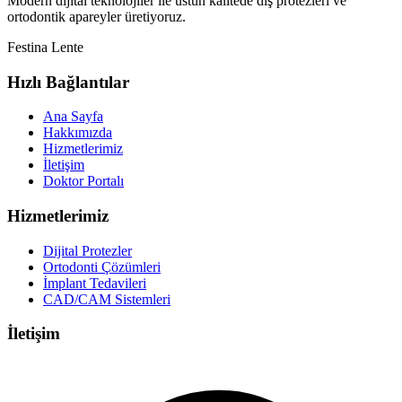
Modern dijital teknolojiler ile üstün kalitede diş protezleri ve
ortodontik apareyler üretiyoruz.
Festina Lente
Hızlı Bağlantılar
Ana Sayfa
Hakkımızda
Hizmetlerimiz
İletişim
Doktor Portalı
Hizmetlerimiz
Dijital Protezler
Ortodonti Çözümleri
İmplant Tedavileri
CAD/CAM Sistemleri
İletişim