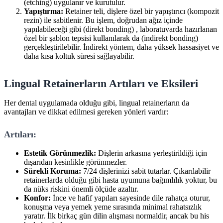
(etching) uygulanır ve kurutulur.
Yapıştırma:
Retainer teli, dişlere özel bir yapıştırıcı (kompozit
rezin) ile sabitlenir. Bu işlem, doğrudan ağız içinde
yapılabileceği gibi (direkt bonding) , laboratuvarda hazırlanan
özel bir şablon tepsisi kullanılarak da (indirekt bonding)
gerçekleştirilebilir. İndirekt yöntem, daha yüksek hassasiyet ve
daha kısa koltuk süresi sağlayabilir.
Lingual Retainerların Artıları ve Eksileri
Her dental uygulamada olduğu gibi, lingual retainerların da
avantajları ve dikkat edilmesi gereken yönleri vardır:
Artıları:
Estetik Görünmezlik:
Dişlerin arkasına yerleştirildiği için
dışarıdan kesinlikle görünmezler.
Sürekli Koruma:
7/24 dişlerinizi sabit tutarlar. Çıkarılabilir
retainerlarda olduğu gibi hasta uyumuna bağımlılık yoktur, bu
da nüks riskini önemli ölçüde azaltır.
Konfor:
İnce ve hafif yapıları sayesinde dile rahatça oturur,
konuşma veya yemek yeme sırasında minimal rahatsızlık
yaratır. İlk birkaç gün dilin alışması normaldir, ancak bu his