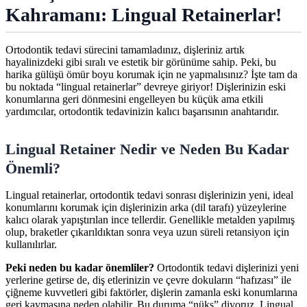
Kahramanı: Lingual Retainerlar!
Ortodontik tedavi sürecini tamamladınız, dişleriniz artık
hayalinizdeki gibi sıralı ve estetik bir görünüme sahip. Peki, bu
harika gülüşü ömür boyu korumak için ne yapmalısınız? İşte tam da
bu noktada “lingual retainerlar” devreye giriyor! Dişlerinizin eski
konumlarına geri dönmesini engelleyen bu küçük ama etkili
yardımcılar, ortodontik tedavinizin kalıcı başarısının anahtarıdır.
Lingual Retainer Nedir ve Neden Bu Kadar
Önemli?
Lingual retainerlar, ortodontik tedavi sonrası dişlerinizin yeni, ideal
konumlarını korumak için dişlerinizin arka (dil tarafı) yüzeylerine
kalıcı olarak yapıştırılan ince tellerdir. Genellikle metalden yapılmış
olup, braketler çıkarıldıktan sonra veya uzun süreli retansiyon için
kullanılırlar.
Peki neden bu kadar önemliler?
Ortodontik tedavi dişlerinizi yeni
yerlerine getirse de, diş etlerinizin ve çevre dokuların “hafızası” ile
çiğneme kuvvetleri gibi faktörler, dişlerin zamanla eski konumlarına
geri kaymasına neden olabilir. Bu duruma “nüks” diyoruz. Lingual