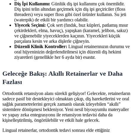
Diş İpi Kullanımı:
Günlük diş ipi kullanımı çok önemlidir.
Diş ipini telin altından geçirmek için diş ipi geçiriciler (floss
threaders) veya super floss gibi özel ürünler kullanın. Su jeti
(waterpik) de etkili bir yardımcı olabilir.
Yiyecek Seçimi:
Çok sert (fındık, buz küpleri, patlamış mısır
çekirdekleri, elma, havuç), yapışkan (karamel, jelibon, sakız)
ve çiğnenebilir yiyeceklerden kaçının. Yiyecekleri küçük
parçalara kesin ve arka dişlerle çiğneyin.
Düzenli Klinik Kontroller:
Lingual retainerınızın durumu ve
oral hijyeninizin değerlendirilmesi için düzenli diş hekimi
ziyaretleri (genellikle her 6 ayda bir) esastır.
Geleceğe Bakış: Akıllı Retainerlar ve Daha
Fazlası
Ortodontik retansiyon alanı sürekli gelişiyor! Gelecekte, retainerların
sadece pasif bir destekleyici olmaktan çıkıp, diş hareketlerini ve oral
sağlık parametrelerini gerçek zamanlı olarak izleyebilen “akıllı”
sistemlere dönüşmesi bekleniyor. Yeni nesil biyouyumlu materyaller
ve yapay zeka entegrasyonu ile retansiyon tedavisi daha da
kişiselleştirilmiş, öngörülebilir ve etkili hale gelecek.
Lingual retainerlar, ortodontik tedavi sonrası elde ettiğiniz