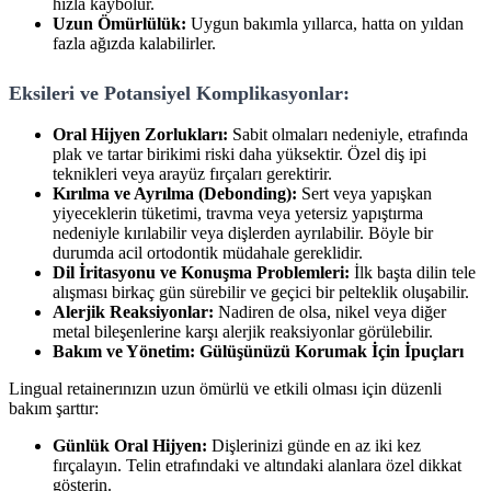
hızla kaybolur.
Uzun Ömürlülük:
Uygun bakımla yıllarca, hatta on yıldan
fazla ağızda kalabilirler.
Eksileri ve Potansiyel Komplikasyonlar:
Oral Hijyen Zorlukları:
Sabit olmaları nedeniyle, etrafında
plak ve tartar birikimi riski daha yüksektir. Özel diş ipi
teknikleri veya arayüz fırçaları gerektirir.
Kırılma ve Ayrılma (Debonding):
Sert veya yapışkan
yiyeceklerin tüketimi, travma veya yetersiz yapıştırma
nedeniyle kırılabilir veya dişlerden ayrılabilir. Böyle bir
durumda acil ortodontik müdahale gereklidir.
Dil İritasyonu ve Konuşma Problemleri:
İlk başta dilin tele
alışması birkaç gün sürebilir ve geçici bir pelteklik oluşabilir.
Alerjik Reaksiyonlar:
Nadiren de olsa, nikel veya diğer
metal bileşenlerine karşı alerjik reaksiyonlar görülebilir.
Bakım ve Yönetim: Gülüşünüzü Korumak İçin İpuçları
Lingual retainerınızın uzun ömürlü ve etkili olması için düzenli
bakım şarttır:
Günlük Oral Hijyen:
Dişlerinizi günde en az iki kez
fırçalayın. Telin etrafındaki ve altındaki alanlara özel dikkat
gösterin.