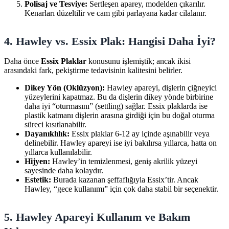
Polisaj ve Tesviye:
Sertleşen aparey, modelden çıkarılır.
Kenarları düzeltilir ve cam gibi parlayana kadar cilalanır.
4. Hawley vs. Essix Plak: Hangisi Daha İyi?
Daha önce
Essix Plaklar
konusunu işlemiştik; ancak ikisi
arasındaki fark, pekiştirme tedavisinin kalitesini belirler.
Dikey Yön (Oklüzyon):
Hawley apareyi, dişlerin çiğneyici
yüzeylerini kapatmaz. Bu da dişlerin dikey yönde birbirine
daha iyi “oturmasını” (settling) sağlar. Essix plaklarda ise
plastik katmanı dişlerin arasına girdiği için bu doğal oturma
süreci kısıtlanabilir.
Dayanıklılık:
Essix plaklar 6-12 ay içinde aşınabilir veya
delinebilir. Hawley apareyi ise iyi bakılırsa yıllarca, hatta on
yıllarca kullanılabilir.
Hijyen:
Hawley’in temizlenmesi, geniş akrilik yüzeyi
sayesinde daha kolaydır.
Estetik:
Burada kazanan şeffaflığıyla Essix’tir. Ancak
Hawley, “gece kullanımı” için çok daha stabil bir seçenektir.
5. Hawley Apareyi Kullanım ve Bakım