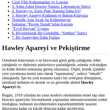
Çizgi Film Kahramanları ve Logolar
3. Adım Adım Hawley Yapımı: Laboratuvar Süreci
4. Hawley vs. Essix Plak: Hangisi Daha İyi?
5. Hawley Apareyi Kullanım ve Bakım Kılavuzu
Temizlik: Asla Sıcak Su Kullanmayın!
Saklama: “Peçete Tuzağı”ndan Kaçının
”Evcil Hayvan” Uyarısı
6. Biyomekanik Bir Gereklilik: “Settling” Süreci
7. Bir Apareyden Daha Fazlası
Hawley Apareyi ve Pekiştirme
Ortodonti tedavisinin o en heyecanlı günü gelip çattığında; teller
çıktığında ve dişleriniz pürüzsüzce parladığında, aslında yolculuğun
en kritik dönüm noktasına girmiş olursunuz. Dişler, kemik içindeki
yeni yuvalarına henüz tam olarak “taşınmamış”, sadece “misafir”
olmuşlardır. İşte bu yeni konumu kalıcı bir yerleşime dönüştüren,
ortodonti tarihinin en ikonik ve en güvenilir aktörü
Hawley
Apareyi
’dir.
Bugün, 1919 yılından bu yana modern ortodontinin temel taşı olan
Hawley apareyini; biyomekanik yapısından laboratuvarındaki renkli
mutfağına, kullanım inceliklerinden kişiselleştirilebilir tasarım
dünyasına kadar en küçük detayına kadar inceliyoruz.