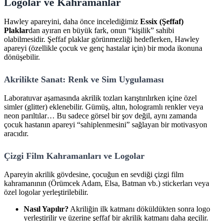
Logolar ve Kahramanlar
Hawley apareyini, daha önce incelediğimiz
Essix (Şeffaf)
Plaklar
dan ayıran en büyük fark, onun “kişilik” sahibi
olabilmesidir. Şeffaf plaklar görünmezliği hedeflerken, Hawley
apareyi (özellikle çocuk ve genç hastalar için) bir moda ikonuna
dönüşebilir.
Akrilikte Sanat: Renk ve Sim Uygulaması
Laboratuvar aşamasında akrilik tozları karıştırılırken içine özel
simler (glitter) eklenebilir. Gümüş, altın, hologramlı renkler veya
neon parıltılar… Bu sadece görsel bir şov değil, aynı zamanda
çocuk hastanın apareyi “sahiplenmesini” sağlayan bir motivasyon
aracıdır.
Çizgi Film Kahramanları ve Logolar
Apareyin akrilik gövdesine, çocuğun en sevdiği çizgi film
kahramanının (Örümcek Adam, Elsa, Batman vb.) stickerları veya
özel logolar yerleştirilebilir.
Nasıl Yapılır?
Akriliğin ilk katmanı döküldükten sonra logo
yerleştirilir ve üzerine şeffaf bir akrilik katmanı daha geçilir.