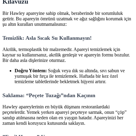
Kılavuzu
Bir Hawley apareyine sahip olmak, beraberinde bir sorumluluk
getirir. Bu apareyin ömrünü uzatmak ve ağız sağlığını korumak için
şu altın kuralları unutmamalısınız:
Temizlik: Asla Sıcak Su Kullanmayın!
Akrilik, termoplastik bir malzemedir. Apareyi temizlemek için
kaynar su kullanırsanız, akrilik genleşir ve apareyin formu bozulur.
Bir daha asla dişlerinize oturmaz.
Doğru Yöntem:
Soğuk veya ılık su altında, sıvı sabun ve
yumuşak bir fırça ile temizlemek. Haftada bir kez özel
temizleme tabletlerinde bekletmek hijyeni artırır.
Saklama: “Peçete Tuzağı”ndan Kaçının
Hawley apareylerinin en büyük düşmanı restoranlardaki
peçetelerdir. Yemek yerken apareyi peçeteye sarmak, onun “çöp”
sanılıp atılmasına neden olan en yaygın hatadır. Apareyinizi her
zaman kendi koruyucu kutusunda saklayın.