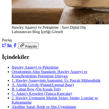
Hawley Apareyi ve Pekiştirme - Suvi Dijital Diş
Laboratuvarı Blog İçeriği Görseli
Paylaş
Kopyala
İçindekiler
Hawley Apareyi ve Pekiştirme
Ortodontinin Altın Standardı: Hawley Apareyi ve
Kişiselleştirilmiş Pekiştirme Dünyası
1. Hawley Apareyinin Anatomisi: Üç Parçalı Mühendislik
A. Akrilik Gövde (Palatal/Lingual Base)
B. Labial Bow (Ön Kuşak Teli)
C. Adam’s Kroşeleri (Tutucu Kancalar)
2. Hawley Üretiminin Mutfak Sırları: Simler, Logolar ve
Kahramanlar
Akrilikte Sanat: Renk ve Sim Uygulaması