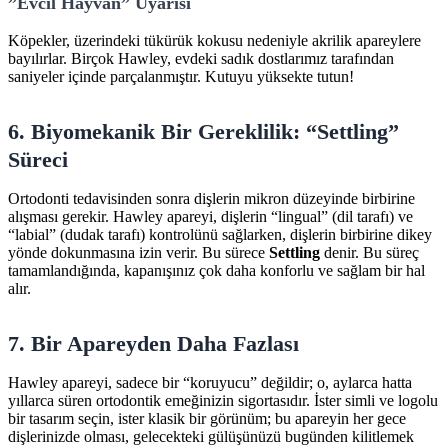
”Evcil Hayvan” Uyarısı
Köpekler, üzerindeki tükürük kokusu nedeniyle akrilik apareylere
bayılırlar. Birçok Hawley, evdeki sadık dostlarımız tarafından
saniyeler içinde parçalanmıştır. Kutuyu yüksekte tutun!
6. Biyomekanik Bir Gereklilik: “Settling”
Süreci
Ortodonti tedavisinden sonra dişlerin mikron düzeyinde birbirine
alışması gerekir. Hawley apareyi, dişlerin “lingual” (dil tarafı) ve
“labial” (dudak tarafı) kontrolünü sağlarken, dişlerin birbirine dikey
yönde dokunmasına izin verir. Bu sürece
Settling
denir. Bu süreç
tamamlandığında, kapanışınız çok daha konforlu ve sağlam bir hal
alır.
7. Bir Apareyden Daha Fazlası
Hawley apareyi, sadece bir “koruyucu” değildir; o, aylarca hatta
yıllarca süren ortodontik emeğinizin sigortasıdır. İster simli ve logolu
bir tasarım seçin, ister klasik bir görünüm; bu apareyin her gece
dişlerinizde olması, gelecekteki gülüşünüzü bugünden kilitlemek