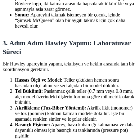
Böylece logo, iki katman arasında hapsolarak tükürükle veya
aşınmayla asla zarar görmez.
Sonuç:
Apareyini takmak istemeyen bir çocuk, içinde
“Şimşek McQueen” olan bir aygıtı takmak için çok daha
hevesli olur.
3. Adım Adım Hawley Yapımı: Laboratuvar
Süreci
Bir Hawley apareyinin yapımı, teknisyen ve hekim arasında tam bir
koordinasyon gerektirir.
Hassas Ölçü ve Model:
Teller çıktıktan hemen sonra
hastadan ölçü alınır ve sert alçıdan bir model dökülür.
Tel Bükümü:
Paslanmaz çelik teller (0.7 mm veya 0.8 mm),
alçı model üzerindeki dişlerin formuna göre milimetrik olarak
bükülür.
Akrilikleme (Tuz-Biber Yöntemi):
Akrilik likit (monomer)
ve toz (polimer) katman katman modele dökülür. İşte bu
aşamada renkler, simler ve logolar eklenir.
Basınçlı Pişirme:
Aparey, hava kabarcığı kalmaması ve daha
dayanıklı olması için basınçlı su tanklarında (pressure pot)
pişirilir.