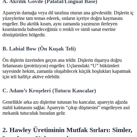
A. Akrilik Gövde (Palatal/Lingual Base)
Apareyin damağa veya dil tarafına oturan ana gövdesidir. Dişlerin iç
yüzeylerine tam temas ederek, onların içeriye doğru kaymasını
engeller. Bu akrilik kısım, aynı zamanda yazımızın ilerleyen
kısımlarında bahsedeceğimiz o renkli ve simli sanat eserine
dönüştürülen bölgedir.
B. Labial Bow (Ön Kuşak Teli)
Ön dişlerin üzerinden geçen ana teldir. Dişlerin dışarıya doğru
fırlamasını (protrüzyon) engeller. Uçlarındaki “U” bükümleri
sayesinde hekim, zamanla oluşabilecek küçük boşlukları kapatmak
için teli hafifçe aktive edebilir.
C. Adam’s Kroşeleri (Tutucu Kancalar)
Genellikle arka azı dişlerine tutunan bu kancalar, apareyin ağızda
stabil kalmasını sağlar. Apareyin “çıkıp düşmesini” engelleyen asıl
mekanik tutuculuk buradan gelir.
2. Hawley Üretiminin Mutfak Sırları: Simler,