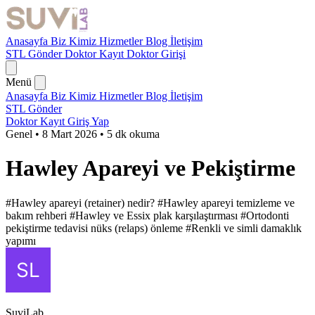
Anasayfa
Biz Kimiz
Hizmetler
Blog
İletişim
STL Gönder
Doktor Kayıt
Doktor Girişi
Menü
Anasayfa
Biz Kimiz
Hizmetler
Blog
İletişim
STL Gönder
Doktor Kayıt
Giriş Yap
Genel
•
8 Mart 2026
•
5 dk okuma
Hawley Apareyi ve Pekiştirme
#Hawley apareyi (retainer) nedir?
#Hawley apareyi temizleme ve
bakım rehberi
#Hawley ve Essix plak karşılaştırması
#Ortodonti
pekiştirme tedavisi nüks (relaps) önleme
#Renkli ve simli damaklık
yapımı
SuviLab