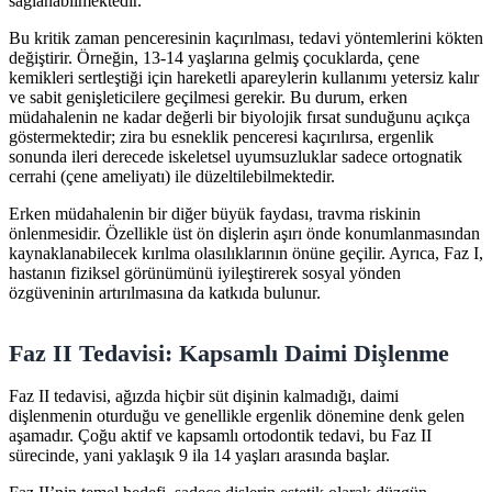
sağlanabilmektedir.
Bu kritik zaman penceresinin kaçırılması, tedavi yöntemlerini kökten
değiştirir. Örneğin, 13-14 yaşlarına gelmiş çocuklarda, çene
kemikleri sertleştiği için hareketli apareylerin kullanımı yetersiz kalır
ve sabit genişleticilere geçilmesi gerekir. Bu durum, erken
müdahalenin ne kadar değerli bir biyolojik fırsat sunduğunu açıkça
göstermektedir; zira bu esneklik penceresi kaçırılırsa, ergenlik
sonunda ileri derecede iskeletsel uyumsuzluklar sadece ortognatik
cerrahi (çene ameliyatı) ile düzeltilebilmektedir.
Erken müdahalenin bir diğer büyük faydası, travma riskinin
önlenmesidir. Özellikle üst ön dişlerin aşırı önde konumlanmasından
kaynaklanabilecek kırılma olasılıklarının önüne geçilir. Ayrıca, Faz I,
hastanın fiziksel görünümünü iyileştirerek sosyal yönden
özgüveninin artırılmasına da katkıda bulunur.
Faz II Tedavisi: Kapsamlı Daimi Dişlenme
Faz II tedavisi, ağızda hiçbir süt dişinin kalmadığı, daimi
dişlenmenin oturduğu ve genellikle ergenlik dönemine denk gelen
aşamadır. Çoğu aktif ve kapsamlı ortodontik tedavi, bu Faz II
sürecinde, yani yaklaşık 9 ila 14 yaşları arasında başlar.