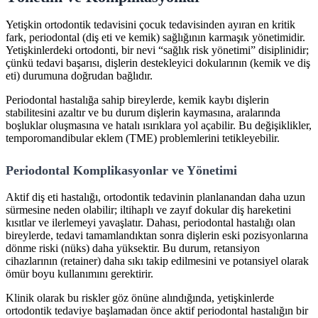
Yetişkin ortodontik tedavisini çocuk tedavisinden ayıran en kritik
fark, periodontal (diş eti ve kemik) sağlığının karmaşık yönetimidir.
Yetişkinlerdeki ortodonti, bir nevi “sağlık risk yönetimi” disiplinidir;
çünkü tedavi başarısı, dişlerin destekleyici dokularının (kemik ve diş
eti) durumuna doğrudan bağlıdır.
Periodontal hastalığa sahip bireylerde, kemik kaybı dişlerin
stabilitesini azaltır ve bu durum dişlerin kaymasına, aralarında
boşluklar oluşmasına ve hatalı ısırıklara yol açabilir. Bu değişiklikler,
temporomandibular eklem (TME) problemlerini tetikleyebilir.
Periodontal Komplikasyonlar ve Yönetimi
Aktif diş eti hastalığı, ortodontik tedavinin planlanandan daha uzun
sürmesine neden olabilir; iltihaplı ve zayıf dokular diş hareketini
kısıtlar ve ilerlemeyi yavaşlatır. Dahası, periodontal hastalığı olan
bireylerde, tedavi tamamlandıktan sonra dişlerin eski pozisyonlarına
dönme riski (nüks) daha yüksektir. Bu durum, retansiyon
cihazlarının (retainer) daha sıkı takip edilmesini ve potansiyel olarak
ömür boyu kullanımını gerektirir.
Klinik olarak bu riskler göz önüne alındığında, yetişkinlerde
ortodontik tedaviye başlamadan önce aktif periodontal hastalığın bir