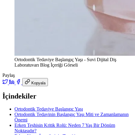
Ortodontik Tedaviye Başlangıç Yaşı - Suvi Dijital Diş
Laboratuvarı Blog İçeriği Görseli
Paylaş
Kopyala
İçindekiler
Ortodontik Tedaviye Başlangıç Yaşı
Ortodontik Tedavinin Başlangıç Yaşı Miti ve Zamanlamanın
Önemi
Erken Teşhisin Kritik Rolü: Neden 7 Yaş Bir Dönüm
Noktasıdır?