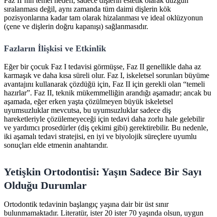
Faz II’nin temel hedefi, sadece dişlerin estetik olarak düzgün
sıralanması değil, aynı zamanda tüm daimi dişlerin kök
pozisyonlarına kadar tam olarak hizalanması ve ideal oklüzyonun
(çene ve dişlerin doğru kapanışı) sağlanmasıdır.
Fazların İlişkisi ve Etkinlik
Eğer bir çocuk Faz I tedavisi görmüşse, Faz II genellikle daha az
karmaşık ve daha kısa süreli olur. Faz I, iskeletsel sorunları büyüme
avantajını kullanarak çözdüğü için, Faz II için gerekli olan “temeli
hazırlar”. Faz II, teknik mükemmelliğin arandığı aşamadır; ancak bu
aşamada, eğer erken yaşta çözülmeyen büyük iskeletsel
uyumsuzluklar mevcutsa, bu uyumsuzluklar sadece diş
hareketleriyle çözülemeyeceği için tedavi daha zorlu hale gelebilir
ve yardımcı prosedürler (diş çekimi gibi) gerektirebilir. Bu nedenle,
iki aşamalı tedavi stratejisi, en iyi ve biyolojik süreçlere uyumlu
sonuçları elde etmenin anahtarıdır.
Yetişkin Ortodontisi: Yaşın Sadece Bir Sayı
Olduğu Durumlar
Ortodontik tedavinin başlangıç yaşına dair bir üst sınır
bulunmamaktadır. Literatür, ister 20 ister 70 yaşında olsun, uygun