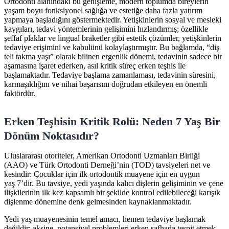
Ortodonti alanındaki bu genişleme, modern toplumda bireylerin
yaşam boyu fonksiyonel sağlığa ve estetiğe daha fazla yatırım
yapmaya başladığını göstermektedir. Yetişkinlerin sosyal ve mesleki
kaygıları, tedavi yöntemlerinin gelişimini hızlandırmış; özellikle
şeffaf plaklar ve lingual braketler gibi estetik çözümler, yetişkinlerin
tedaviye erişimini ve kabulünü kolaylaştırmıştır. Bu bağlamda, “diş
teli takma yaşı” olarak bilinen ergenlik dönemi, tedavinin sadece bir
aşamasına işaret ederken, asıl kritik süreç erken teşhis ile
başlamaktadır. Tedaviye başlama zamanlaması, tedavinin süresini,
karmaşıklığını ve nihai başarısını doğrudan etkileyen en önemli
faktördür.
Erken Teşhisin Kritik Rolü: Neden 7 Yaş Bir
Dönüm Noktasıdır?
Uluslararası otoriteler, Amerikan Ortodonti Uzmanları Birliği
(AAO) ve Türk Ortodonti Derneği’nin (TOD) tavsiyeleri net ve
kesindir: Çocuklar için ilk ortodontik muayene için en uygun
yaş 7’dir. Bu tavsiye, yedi yaşında kalıcı dişlerin gelişiminin ve çene
ilişkilerinin ilk kez kapsamlı bir şekilde kontrol edilebileceği karışık
dişlenme dönemine denk gelmesinden kaynaklanmaktadır.
Yedi yaş muayenesinin temel amacı, hemen tedaviye başlamak
değildir; aksine, potansiyel problemleri erken safhada tespit etmek