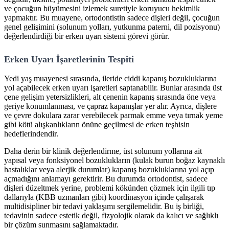
ve çocuğun büyümesini izlemek suretiyle koruyucu hekimlik
yapmaktır. Bu muayene, ortodontistin sadece dişleri değil, çocuğun
genel gelişimini (solunum yolları, yutkunma paterni, dil pozisyonu)
değerlendirdiği bir erken uyarı sistemi görevi görür.
Erken Uyarı İşaretlerinin Tespiti
Yedi yaş muayenesi sırasında, ileride ciddi kapanış bozukluklarına
yol açabilecek erken uyarı işaretleri saptanabilir. Bunlar arasında üst
çene gelişim yetersizlikleri, alt çenenin kapanış sırasında öne veya
geriye konumlanması, ve çapraz kapanışlar yer alır. Ayrıca, dişlere
ve çevre dokulara zarar verebilecek parmak emme veya tırnak yeme
gibi kötü alışkanlıkların önüne geçilmesi de erken teşhisin
hedeflerindendir.
Daha derin bir klinik değerlendirme, üst solunum yollarına ait
yapısal veya fonksiyonel bozuklukların (kulak burun boğaz kaynaklı
hastalıklar veya alerjik durumlar) kapanış bozukluklarına yol açıp
açmadığını anlamayı gerektirir. Bu durumda ortodontist, sadece
dişleri düzeltmek yerine, problemi kökünden çözmek için ilgili tıp
dallarıyla (KBB uzmanları gibi) koordinasyon içinde çalışarak
multidisipliner bir tedavi yaklaşımı sergilemelidir. Bu iş birliği,
tedavinin sadece estetik değil, fizyolojik olarak da kalıcı ve sağlıklı
bir çözüm sunmasını sağlamaktadır.