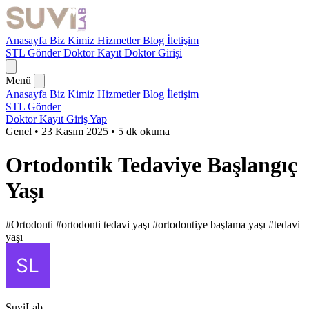
Anasayfa
Biz Kimiz
Hizmetler
Blog
İletişim
STL Gönder
Doktor Kayıt
Doktor Girişi
Menü
Anasayfa
Biz Kimiz
Hizmetler
Blog
İletişim
STL Gönder
Doktor Kayıt
Giriş Yap
Genel
•
23 Kasım 2025
•
5 dk okuma
Ortodontik Tedaviye Başlangıç
Yaşı
#Ortodonti
#ortodonti tedavi yaşı
#ortodontiye başlama yaşı
#tedavi
yaşı
SuviLab