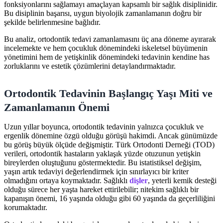
fonksiyonlarını sağlamayı amaçlayan kapsamlı bir sağlık disiplinidir.
Bu disiplinin başarısı, uygun biyolojik zamanlamanın doğru bir
şekilde belirlenmesine bağlıdır.
Bu analiz, ortodontik tedavi zamanlamasını üç ana döneme ayırarak
incelemekte ve hem çocukluk dönemindeki iskeletsel büyümenin
yönetimini hem de yetişkinlik dönemindeki tedavinin kendine has
zorluklarını ve estetik çözümlerini detaylandırmaktadır.
Ortodontik Tedavinin Başlangıç Yaşı Miti ve
Zamanlamanın Önemi
Uzun yıllar boyunca, ortodontik tedavinin yalnızca çocukluk ve
ergenlik dönemine özgü olduğu görüşü hakimdi. Ancak günümüzde
bu görüş büyük ölçüde değişmiştir. Türk Ortodonti Derneği (TOD)
verileri, ortodontik hastaların yaklaşık yüzde otuzunun yetişkin
bireylerden oluştuğunu göstermektedir. Bu istatistiksel değişim,
yaşın artık tedaviyi değerlendirmek için sınırlayıcı bir kriter
olmadığını ortaya koymaktadır. Sağlıklı
dişler
, yeterli kemik desteği
olduğu sürece her yaşta hareket ettirilebilir; nitekim sağlıklı bir
kapanışın önemi, 16 yaşında olduğu gibi 60 yaşında da geçerliliğini
korumaktadır.