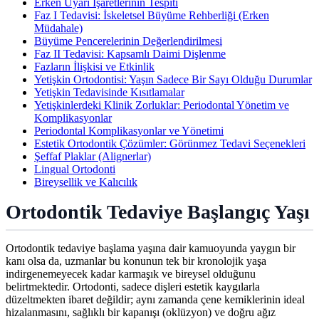
Erken Uyarı İşaretlerinin Tespiti
Faz I Tedavisi: İskeletsel Büyüme Rehberliği (Erken
Müdahale)
Büyüme Pencerelerinin Değerlendirilmesi
Faz II Tedavisi: Kapsamlı Daimi Dişlenme
Fazların İlişkisi ve Etkinlik
Yetişkin Ortodontisi: Yaşın Sadece Bir Sayı Olduğu Durumlar
Yetişkin Tedavisinde Kısıtlamalar
Yetişkinlerdeki Klinik Zorluklar: Periodontal Yönetim ve
Komplikasyonlar
Periodontal Komplikasyonlar ve Yönetimi
Estetik Ortodontik Çözümler: Görünmez Tedavi Seçenekleri
Şeffaf Plaklar (Alignerlar)
Lingual Ortodonti
Bireysellik ve Kalıcılık
Ortodontik Tedaviye Başlangıç Yaşı
Ortodontik tedaviye başlama yaşına dair kamuoyunda yaygın bir
kanı olsa da, uzmanlar bu konunun tek bir kronolojik yaşa
indirgenemeyecek kadar karmaşık ve bireysel olduğunu
belirtmektedir. Ortodonti, sadece dişleri estetik kaygılarla
düzeltmekten ibaret değildir; aynı zamanda çene kemiklerinin ideal
hizalanmasını, sağlıklı bir kapanışı (oklüzyon) ve doğru ağız