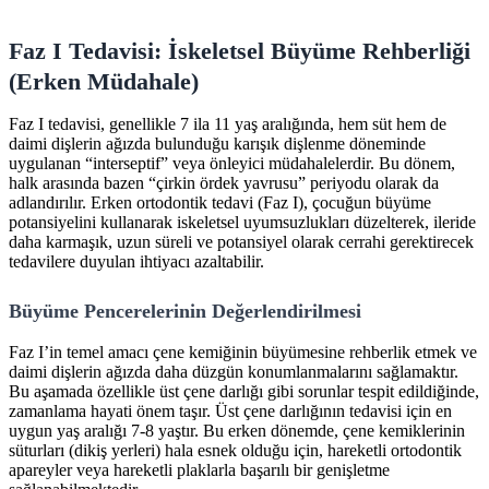
Faz I Tedavisi: İskeletsel Büyüme Rehberliği
(Erken Müdahale)
Faz I tedavisi, genellikle 7 ila 11 yaş aralığında, hem süt hem de
daimi dişlerin ağızda bulunduğu karışık dişlenme döneminde
uygulanan “interseptif” veya önleyici müdahalelerdir. Bu dönem,
halk arasında bazen “çirkin ördek yavrusu” periyodu olarak da
adlandırılır. Erken ortodontik tedavi (Faz I), çocuğun büyüme
potansiyelini kullanarak iskeletsel uyumsuzlukları düzelterek, ileride
daha karmaşık, uzun süreli ve potansiyel olarak cerrahi gerektirecek
tedavilere duyulan ihtiyacı azaltabilir.
Büyüme Pencerelerinin Değerlendirilmesi
Faz I’in temel amacı çene kemiğinin büyümesine rehberlik etmek ve
daimi dişlerin ağızda daha düzgün konumlanmalarını sağlamaktır.
Bu aşamada özellikle üst çene darlığı gibi sorunlar tespit edildiğinde,
zamanlama hayati önem taşır. Üst çene darlığının tedavisi için en
uygun yaş aralığı 7-8 yaştır. Bu erken dönemde, çene kemiklerinin
süturları (dikiş yerleri) hala esnek olduğu için, hareketli ortodontik
apareyler veya hareketli plaklarla başarılı bir genişletme