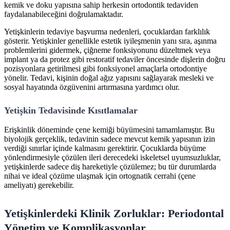
kemik ve doku yapısına sahip herkesin ortodontik tedaviden
faydalanabileceğini doğrulamaktadır.
Yetişkinlerin tedaviye başvurma nedenleri, çocuklardan farklılık
gösterir. Yetişkinler genellikle estetik iyileşmenin yanı sıra, aşınma
problemlerini gidermek, çiğneme fonksiyonunu düzeltmek veya
implant ya da protez gibi restoratif tedaviler öncesinde dişlerin doğru
pozisyonlara getirilmesi gibi fonksiyonel amaçlarla ortodontiye
yönelir. Tedavi, kişinin doğal ağız yapısını sağlayarak mesleki ve
sosyal hayatında özgüvenini artırmasına yardımcı olur.
Yetişkin Tedavisinde Kısıtlamalar
Erişkinlik döneminde çene kemiği büyümesini tamamlamıştır. Bu
biyolojik gerçeklik, tedavinin sadece mevcut kemik yapısının izin
verdiği sınırlar içinde kalmasını gerektirir. Çocuklarda büyüme
yönlendirmesiyle çözülen ileri derecedeki iskeletsel uyumsuzluklar,
yetişkinlerde sadece diş hareketiyle çözülemez; bu tür durumlarda
nihai ve ideal çözüme ulaşmak için ortognatik cerrahi (çene
ameliyatı) gerekebilir.
Yetişkinlerdeki Klinik Zorluklar: Periodontal
Yönetim ve Komplikasyonlar