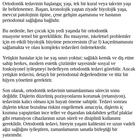
Ortodontik tedavinin başlangıç yaşı, tek bir kural veya takvim yaşı
ile belirlenemez. Başarı, kronolojik yaştan ziyade biyolojik yaşa,
mevcut patolojinin tipine, çene gelişim aşamasına ve hastanın
periodontal sağlığına bağlıdır.
Bu nedenle, her çocuk için yedi yaşında bir ortodontik
muayene temel bir gerekliliktir. Bu muayene, iskeletsel problemler
için en etkili biyolojik büyüme penceresinin (Faz I) kaçırılmamasını
sağlamakta ve olası kompleks tedavileri önlemektedir.
Yetişkin hastalar için ise yaş sınırı yoktur; sağlıklı kemik ve diş etine
sahip herkes, modern estetik çözümler sayesinde sosyal ve
fonksiyonel iyileşmeyi hedefleyen ortodontik tedavi görebilir. Ancak
yetişkin tedavisi, detaylı bir periodontal değerlendirme ve titiz bir
hijyen yönetimi gerektirir.
Son olarak, ortodontik tedavinin tamamlanması sürecin sonu
değildir. Dişlerin düzelmiş pozisyonlarını korumak (retansiyon),
tedavinin kalıcı olması için hayati öneme sahiptir. Tedavi sonrası
dişlerin tekrar bozulma riskini engellemek amacıyla, dişlerin iç
kısmına yapıştırılan ince teller ve dışarıdan takılabilen şeffaf plaklar
gibi retansiyon cihazlarının uzun süreli ve disiplinli kullanımı
gereklidir. Ortodontik tedavi, bireyin yaşam kalitesini ve uzun vadeli
ağız sağlığını iyileştiren, zamanlamanın sanatla birleştiği bir
yatırımdır.