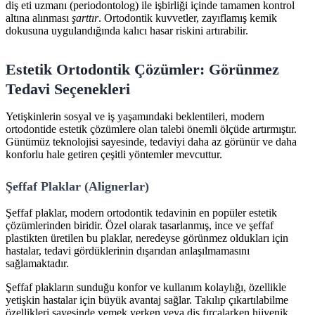
diş eti uzmanı (periodontolog) ile işbirliği içinde tamamen kontrol
altına alınması
şarttır
. Ortodontik kuvvetler, zayıflamış kemik
dokusuna uygulandığında kalıcı hasar riskini artırabilir.
Estetik Ortodontik Çözümler: Görünmez
Tedavi Seçenekleri
Yetişkinlerin sosyal ve iş yaşamındaki beklentileri, modern
ortodontide estetik çözümlere olan talebi önemli ölçüde artırmıştır.
Günümüz teknolojisi sayesinde, tedaviyi daha az görünür ve daha
konforlu hale getiren çeşitli yöntemler mevcuttur.
Şeffaf Plaklar (Alignerlar)
Şeffaf plaklar, modern ortodontik tedavinin en popüler estetik
çözümlerinden biridir. Özel olarak tasarlanmış, ince ve şeffaf
plastikten üretilen bu plaklar, neredeyse görünmez oldukları için
hastalar, tedavi gördüklerinin dışarıdan anlaşılmamasını
sağlamaktadır.
Şeffaf plakların sunduğu konfor ve kullanım kolaylığı, özellikle
yetişkin hastalar için büyük avantaj sağlar. Takılıp çıkartılabilme
özellikleri sayesinde yemek yerken veya diş fırçalarken hijyenik