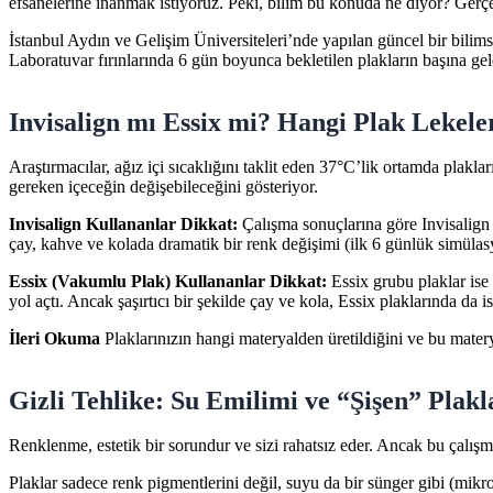
efsanelerine inanmak istiyoruz. Peki, bilim bu konuda ne diyor? Gerçe
İstanbul Aydın ve Gelişim Üniversiteleri’nde yapılan güncel bir bilims
Laboratuvar fırınlarında 6 gün boyunca bekletilen plakların başına gelen
Invisalign mı Essix mi? Hangi Plak Lekel
Araştırmacılar, ağız içi sıcaklığını taklit eden 37°C’lik ortamda plakla
gereken içeceğin değişebileceğini gösteriyor.
Invisalign Kullananlar Dikkat:
Çalışma sonuçlarına göre Invisalign
çay, kahve ve kolada dramatik bir renk değişimi (ilk 6 günlük simül
Essix (Vakumlu Plak) Kullananlar Dikkat:
Essix grubu plaklar ise
yol açtı. Ancak şaşırtıcı bir şekilde çay ve kola, Essix plaklarında da i
İleri Okuma
Plaklarınızın hangi materyalden üretildiğini ve bu mater
Gizli Tehlike: Su Emilimi ve “Şişen” Plakl
Renklenme, estetik bir sorundur ve sizi rahatsız eder. Ancak bu çalışm
Plaklar sadece renk pigmentlerini değil, suyu da bir sünger gibi (mikr