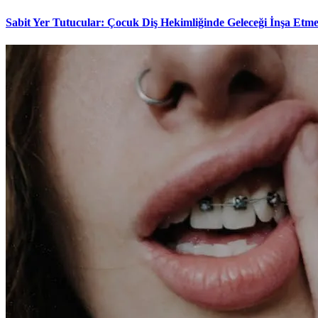
Sabit Yer Tutucular: Çocuk Diş Hekimliğinde Geleceği İnşa Etm