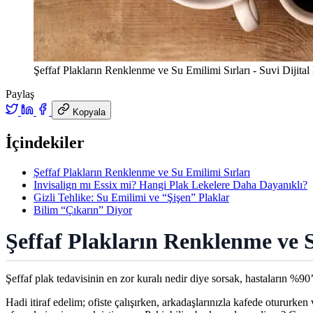
Şeffaf Plakların Renklenme ve Su Emilimi Sırları - Suvi Dijital
Paylaş
Kopyala
İçindekiler
Şeffaf Plakların Renklenme ve Su Emilimi Sırları
Invisalign mı Essix mi? Hangi Plak Lekelere Daha Dayanıklı?
Gizli Tehlike: Su Emilimi ve “Şişen” Plaklar
Bilim “Çıkarın” Diyor
Şeffaf Plakların Renklenme ve S
Şeffaf plak tedavisinin en zor kuralı nedir diye sorsak, hastaların %90’
Hadi itiraf edelim; ofiste çalışırken, arkadaşlarınızla kafede oturur