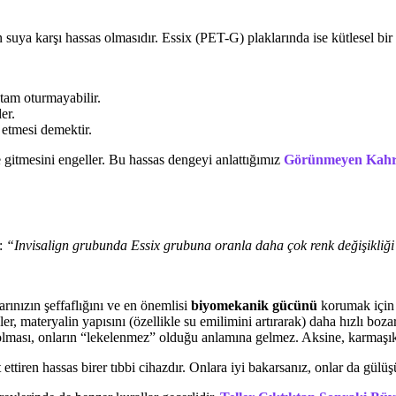
 suya karşı hassas olmasıdır. Essix (PET-G) plaklarında ise kütlesel bi
tam oturmayabilir.
er.
 etmesi demektir.
gitmesini engeller. Bu hassas dengeyi anlattığımız
Görünmeyen Kahram
r:
“Invisalign grubunda Essix grubuna oranla daha çok renk değişikliği
rınızın şeffaflığını ve en önemlisi
biyomekanik gücünü
korumak için s
, materyalin yapısını (özellikle su emilimini artırarak) daha hızlı bozar
olması, onların “lekelenmez” olduğu anlamına gelmez. Aksine, karmaşık mo
t ettiren hassas birer tıbbi cihazdır. Onlara iyi bakarsanız, onlar da gülü