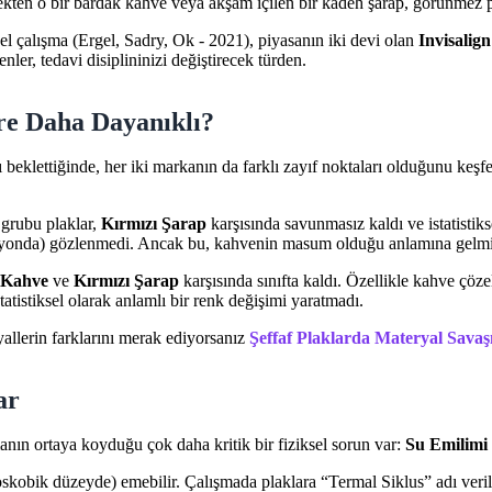
kten o bir bardak kahve veya akşam içilen bir kadeh şarap, görünmez pla
el çalışma (Ergel, Sadry, Ok - 2021), piyasanın iki devi olan
Invisalign
ler, tedavi disiplininizi değiştirecek türden.
ere Daha Dayanıklı?
rı beklettiğinde, her iki markanın da farklı zayıf noktaları olduğunu keş
 grubu plaklar,
Kırmızı Şarap
karşısında savunmasız kaldı ve istatistiks
asyonda) gözlenmedi. Ancak bu, kahvenin masum olduğu anlamına gelmiyor
Kahve
ve
Kırmızı Şarap
karşısında sınıfta kaldı. Özellikle kahve çöze
statistiksel olarak anlamlı bir renk değişimi yaratmadı.
yallerin farklarını merak ediyorsanız
Şeffaf Plaklarda Materyal Sav
ar
anın ortaya koyduğu çok daha kritik bir fiziksel sorun var:
Su Emilimi 
oskobik düzeyde) emebilir. Çalışmada plaklara “Termal Siklus” adı verile