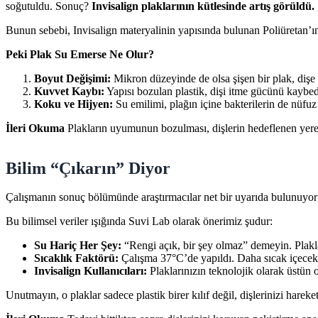
soğutuldu. Sonuç?
Invisalign plaklarının kütlesinde artış görüldü.
Bunun sebebi, Invisalign materyalinin yapısında bulunan Poliüretan’ın
Peki Plak Su Emerse Ne Olur?
Boyut Değişimi:
Mikron düzeyinde de olsa şişen bir plak, dişe 
Kuvvet Kaybı:
Yapısı bozulan plastik, dişi itme gücünü kaybed
Koku ve Hijyen:
Su emilimi, plağın içine bakterilerin de nüfuz
İleri Okuma
Plakların uyumunun bozulması, dişlerin hedeflenen yere 
Bilim “Çıkarın” Diyor
Çalışmanın sonuç bölümünde araştırmacılar net bir uyarıda bulunuyo
Bu bilimsel veriler ışığında Suvi Lab olarak önerimiz şudur:
Su Hariç Her Şey:
“Rengi açık, bir şey olmaz” demeyin. Plakla
Sıcaklık Faktörü:
Çalışma 37°C’de yapıldı. Daha sıcak içecekler
Invisalign Kullanıcıları:
Plaklarınızın teknolojik olarak üstün 
Unutmayın, o plaklar sadece plastik birer kılıf değil, dişlerinizi hareke