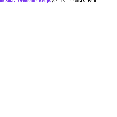
yük Sınav: Ortodontik Relaps
yazımızda koruma sürecini