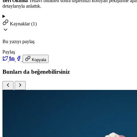
İleri Okuma
Tedavi bittikten sonra dişlerinizi koruyan pekiştirme apa
detaylarıyla anlattık.
Kaynaklar (1)
Bu yazıyı paylaş
Paylaş
Kopyala
Bunları da beğenebilirsiniz