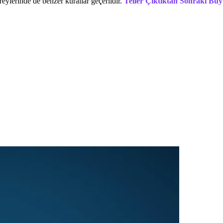
reylerinde de benzer kurallar geçerlidir.
Teller Çıktıktan Sonraki Bü