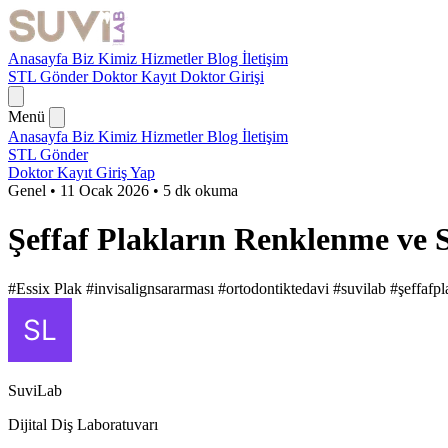
Anasayfa
Biz Kimiz
Hizmetler
Blog
İletişim
STL Gönder
Doktor Kayıt
Doktor Girişi
Menü
Anasayfa
Biz Kimiz
Hizmetler
Blog
İletişim
STL Gönder
Doktor Kayıt
Giriş Yap
Genel
•
11 Ocak 2026
•
5 dk okuma
Şeffaf Plakların Renklenme ve S
#Essix Plak
#invisalignsararması
#ortodontiktedavi
#suvilab
#şeffafpl
SuviLab
Dijital Diş Laboratuvarı