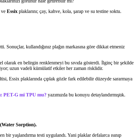
klarınızı görünür hale getirebilir mi?
ve
Essix
plaklarını; çay, kahve, kola, şarap ve su testine soktu.
fetti. Sonuçlar, kullandığınız plağın markasına göre dikkat etmeniz
el olarak en belirgin renklenmeyi bu sıvıda gösterdi. İlginç bir şekilde
; uzun vadeli kümülatif etkiler her zaman risklidir.
ltisi, Essix plaklarında çıplak gözle fark edilebilir düzeyde sararmaya
aşı: PET-G mi TPU mu?
yazımızda bu konuyu detaylandırmıştık.
(Water Sorption).
n bir yaşlandırma testi uygulandı. Yani plaklar defalarca ısınıp