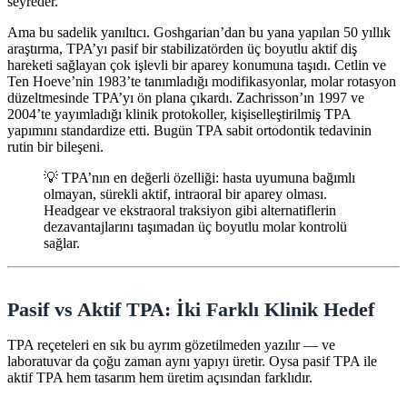
seyreder.
Ama bu sadelik yanıltıcı. Goshgarian’dan bu yana yapılan 50 yıllık
araştırma, TPA’yı pasif bir stabilizatörden üç boyutlu aktif diş
hareketi sağlayan çok işlevli bir aparey konumuna taşıdı. Cetlin ve
Ten Hoeve’nin 1983’te tanımladığı modifikasyonlar, molar rotasyon
düzeltmesinde TPA’yı ön plana çıkardı. Zachrisson’ın 1997 ve
2004’te yayımladığı klinik protokoller, kişiselleştirilmiş TPA
yapımını standardize etti. Bugün TPA sabit ortodontik tedavinin
rutin bir bileşeni.
💡 TPA’nın en değerli özelliği: hasta uyumuna bağımlı
olmayan, sürekli aktif, intraoral bir aparey olması.
Headgear ve ekstraoral traksiyon gibi alternatiflerin
dezavantajlarını taşımadan üç boyutlu molar kontrolü
sağlar.
Pasif vs Aktif TPA: İki Farklı Klinik Hedef
TPA reçeteleri en sık bu ayrım gözetilmeden yazılır — ve
laboratuvar da çoğu zaman aynı yapıyı üretir. Oysa pasif TPA ile
aktif TPA hem tasarım hem üretim açısından farklıdır.