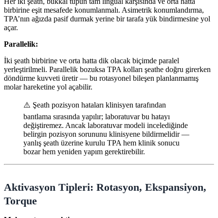
Her iki şeath, bukkal tüpün tam lingual karşısında ve orta hatta
birbirine eşit mesafede konumlanmalı. Asimetrik konumlandırma,
TPA’nın ağızda pasif durmak yerine bir tarafa yük bindirmesine yol
açar.
Parallelik:
İki şeath birbirine ve orta hatta dik olacak biçimde paralel
yerleştirilmeli. Parallelik bozuksa TPA kolları şeathe doğru girerken
döndürme kuvveti üretir — bu rotasyonel bileşen planlanmamış
molar hareketine yol açabilir.
⚠️ Şeath pozisyon hataları klinisyen tarafından
bantlama sırasında yapılır; laboratuvar bu hatayı
değiştiremez. Ancak laboratuvar modeli incelediğinde
belirgin pozisyon sorununu klinisyene bildirmelidir —
yanlış şeath üzerine kurulu TPA hem klinik sonucu
bozar hem yeniden yapım gerektirebilir.
Aktivasyon Tipleri: Rotasyon, Ekspansiyon,
Torque