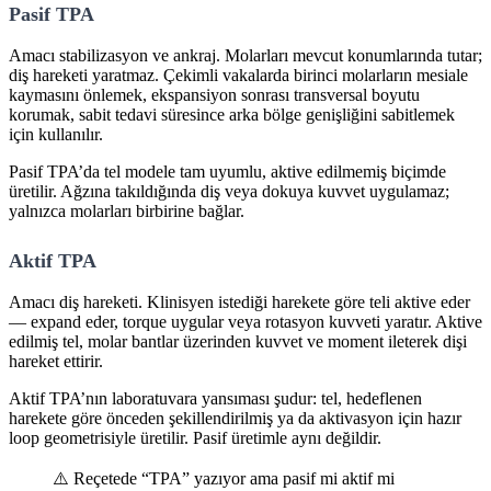
Pasif TPA
Amacı stabilizasyon ve ankraj. Molarları mevcut konumlarında tutar;
diş hareketi yaratmaz. Çekimli vakalarda birinci molarların mesiale
kaymasını önlemek, ekspansiyon sonrası transversal boyutu
korumak, sabit tedavi süresince arka bölge genişliğini sabitlemek
için kullanılır.
Pasif TPA’da tel modele tam uyumlu, aktive edilmemiş biçimde
üretilir. Ağzına takıldığında diş veya dokuya kuvvet uygulamaz;
yalnızca molarları birbirine bağlar.
Aktif TPA
Amacı diş hareketi. Klinisyen istediği harekete göre teli aktive eder
— expand eder, torque uygular veya rotasyon kuvveti yaratır. Aktive
edilmiş tel, molar bantlar üzerinden kuvvet ve moment ileterek dişi
hareket ettirir.
Aktif TPA’nın laboratuvara yansıması şudur: tel, hedeflenen
harekete göre önceden şekillendirilmiş ya da aktivasyon için hazır
loop geometrisiyle üretilir. Pasif üretimle aynı değildir.
⚠️ Reçetede “TPA” yazıyor ama pasif mi aktif mi