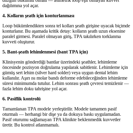
düzgün bükümlü olmalı — asimetrik loop eşit olmayan kuvvet
dağılımına yol açar.
4. Kolların şeath için konturlanması
Loop bükümlendikten sonra tel kolları şeath girişine uyacak biçimde
konturlanır. Bu aşamada kritik detay: kolların şeath uzun eksenine
paralel girmesi. Paralel olmayan giriş, TPA takılırken torklanma
kuvveti oluşturur.
5. Bant-şeath lehimlenmesi (bant TPA için)
Klinisyenin gönderdiği bantlar üzerindeki şeathler, lehimleme
öncesinde pozisyon doğrulama yapılarak sabitlenir. Lehimleme için
gümüş sert lehim (silver hard solder) veya uygun dental lehim
kullanılır. Aşırı ısı molar bandı deforme edebileceğinden lehimleme
süresi minimumda tutulur. Lehim sonrası şeath çevresi temizlenir —
fazla lehim doku tahrişine yol açar.
6. Pasiflik kontrolü
Tamamlanan TPA modele yerleştirilir. Modele tamamen pasif
oturmalı — herhangi bir dişe ya da dokuya baskı uygulamadan.
Pasif oturumu sağlamayan TPA klinikte beklenmedik kuvvetler
üretir. Bu kontrol atlanmamalı.