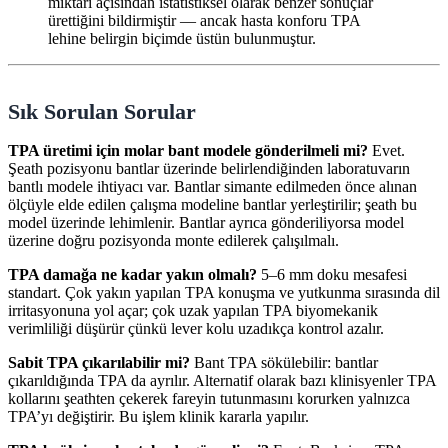
miktarı açısından istatistiksel olarak benzer sonuçlar
ürettiğini bildirmiştir — ancak hasta konforu TPA
lehine belirgin biçimde üstün bulunmuştur.
Sık Sorulan Sorular
TPA üretimi için molar bant modele gönderilmeli mi?
Evet.
Şeath pozisyonu bantlar üzerinde belirlendiğinden laboratuvarın
bantlı modele ihtiyacı var. Bantlar simante edilmeden önce alınan
ölçüyle elde edilen çalışma modeline bantlar yerleştirilir; şeath bu
model üzerinde lehimlenir. Bantlar ayrıca gönderiliyorsa model
üzerine doğru pozisyonda monte edilerek çalışılmalı.
TPA damağa ne kadar yakın olmalı?
5–6 mm doku mesafesi
standart. Çok yakın yapılan TPA konuşma ve yutkunma sırasında dil
irritasyonuna yol açar; çok uzak yapılan TPA biyomekanik
verimliliği düşürür çünkü lever kolu uzadıkça kontrol azalır.
Sabit TPA çıkarılabilir mi?
Bant TPA sökülebilir: bantlar
çıkarıldığında TPA da ayrılır. Alternatif olarak bazı klinisyenler TPA
kollarını şeathten çekerek fareyin tutunmasını korurken yalnızca
TPA’yı değiştirir. Bu işlem klinik kararla yapılır.