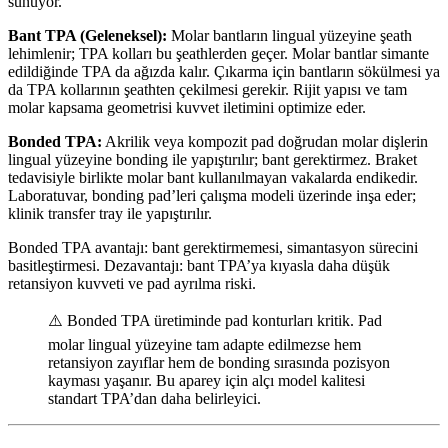
sunuyor.
Bant TPA (Geleneksel):
Molar bantların lingual yüzeyine şeath
lehimlenir; TPA kolları bu şeathlerden geçer. Molar bantlar simante
edildiğinde TPA da ağızda kalır. Çıkarma için bantların sökülmesi ya
da TPA kollarının şeathten çekilmesi gerekir. Rijit yapısı ve tam
molar kapsama geometrisi kuvvet iletimini optimize eder.
Bonded TPA:
Akrilik veya kompozit pad doğrudan molar dişlerin
lingual yüzeyine bonding ile yapıştırılır; bant gerektirmez. Braket
tedavisiyle birlikte molar bant kullanılmayan vakalarda endikedir.
Laboratuvar, bonding pad’leri çalışma modeli üzerinde inşa eder;
klinik transfer tray ile yapıştırılır.
Bonded TPA avantajı: bant gerektirmemesi, simantasyon sürecini
basitleştirmesi. Dezavantajı: bant TPA’ya kıyasla daha düşük
retansiyon kuvveti ve pad ayrılma riski.
⚠️ Bonded TPA üretiminde pad konturları kritik. Pad
molar lingual yüzeyine tam adapte edilmezse hem
retansiyon zayıflar hem de bonding sırasında pozisyon
kayması yaşanır. Bu aparey için alçı model kalitesi
standart TPA’dan daha belirleyici.