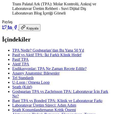
Trans Palatal Ark (TPA): Molar Kontrolü, Ankraj ve
Laboratuvar Üretim Rehberi - Suvi Dijital Diş
Laboratuvarı Blog İçeriği Görseli
Paylaş
Kopyala
İçindekiler
TPA Nedir? Goshgarian’dan Bu Yana 50 Yıl
Pasif vs Aktif TPA: İki Farklı Klinik Hedef
Pasif TPA
Aktif TPA
Endikasyonlar: TPA Ne Zaman Reçete Edilir?
Aparey Anatomisi: Bileşenler
Tel Standardı
U-Loop / Omega Loop
Şeath (Kılıf)
Goshgarian TPA vs Zachrisson TPA: Laboratuvar İçin Fark
Ne?
Bant TPA vs Bonded TPA: Klinik ve Laboratuvar Farkı
Laboratuvar Üretim Süreci: Adım Adım
Şeath Konumlandırmanın Kritik Önemi