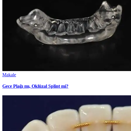
Makale
Gece Plağı mı, Oklüzal Splint mi?