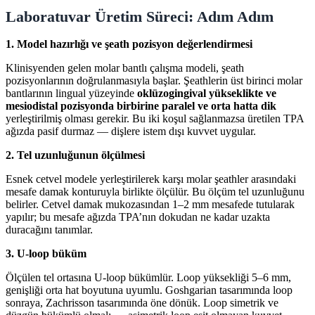
Laboratuvar Üretim Süreci: Adım Adım
1. Model hazırlığı ve şeath pozisyon değerlendirmesi
Klinisyenden gelen molar bantlı çalışma modeli, şeath
pozisyonlarının doğrulanmasıyla başlar. Şeathlerin üst birinci molar
bantlarının lingual yüzeyinde
oklüzogingival yükseklikte ve
mesiodistal pozisyonda birbirine paralel ve orta hatta dik
yerleştirilmiş olması gerekir. Bu iki koşul sağlanmazsa üretilen TPA
ağızda pasif durmaz — dişlere istem dışı kuvvet uygular.
2. Tel uzunluğunun ölçülmesi
Esnek cetvel modele yerleştirilerek karşı molar şeathler arasındaki
mesafe damak konturuyla birlikte ölçülür. Bu ölçüm tel uzunluğunu
belirler. Cetvel damak mukozasından 1–2 mm mesafede tutularak
yapılır; bu mesafe ağızda TPA’nın dokudan ne kadar uzakta
duracağını tanımlar.
3. U-loop büküm
Ölçülen tel ortasına U-loop bükümlür. Loop yüksekliği 5–6 mm,
genişliği orta hat boyutuna uyumlu. Goshgarian tasarımında loop
sonraya, Zachrisson tasarımında öne dönük. Loop simetrik ve