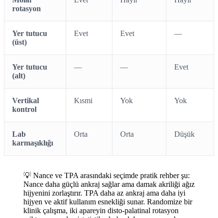
rotasyon
Yer tutucu
Evet
Evet
—
(üst)
Yer tutucu
—
—
Evet
(alt)
Vertikal
Kısmi
Yok
Yok
kontrol
Lab
Orta
Orta
Düşük
karmaşıklığı
💡 Nance ve TPA arasındaki seçimde pratik rehber şu:
Nance daha güçlü ankraj sağlar ama damak akriliği ağız
hijyenini zorlaştırır. TPA daha az ankraj ama daha iyi
hijyen ve aktif kullanım esnekliği sunar. Randomize bir
klinik çalışma, iki apareyin disto-palatinal rotasyon