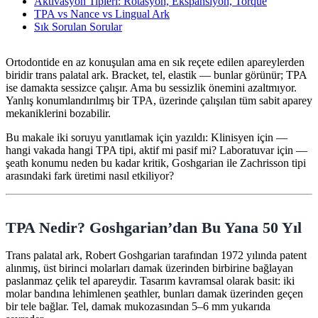
Aktivasyon Tipleri: Rotasyon, Ekspansiyon, Torque
TPA vs Nance vs Lingual Ark
Sık Sorulan Sorular
Ortodontide en az konuşulan ama en sık reçete edilen apareylerden
biridir trans palatal ark. Bracket, tel, elastik — bunlar görünür; TPA
ise damakta sessizce çalışır. Ama bu sessizlik önemini azaltmıyor.
Yanlış konumlandırılmış bir TPA, üzerinde çalışılan tüm sabit aparey
mekaniklerini bozabilir.
Bu makale iki soruyu yanıtlamak için yazıldı: Klinisyen için —
hangi vakada hangi TPA tipi, aktif mi pasif mi? Laboratuvar için —
şeath konumu neden bu kadar kritik, Goshgarian ile Zachrisson tipi
arasındaki fark üretimi nasıl etkiliyor?
TPA Nedir? Goshgarian’dan Bu Yana 50 Yıl
Trans palatal ark, Robert Goshgarian tarafından 1972 yılında patent
alınmış, üst birinci molarları damak üzerinden birbirine bağlayan
paslanmaz çelik tel apareydir. Tasarım kavramsal olarak basit: iki
molar bandına lehimlenen şeathler, bunları damak üzerinden geçen
bir tele bağlar. Tel, damak mukozasından 5–6 mm yukarıda