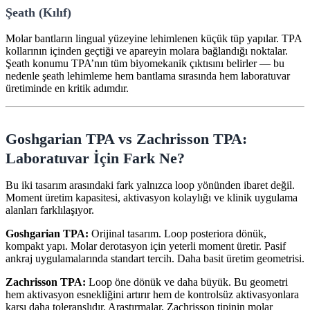
Şeath (Kılıf)
Molar bantların lingual yüzeyine lehimlenen küçük tüp yapılar. TPA
kollarının içinden geçtiği ve apareyin molara bağlandığı noktalar.
Şeath konumu TPA’nın tüm biyomekanik çıktısını belirler — bu
nedenle şeath lehimleme hem bantlama sırasında hem laboratuvar
üretiminde en kritik adımdır.
Goshgarian TPA vs Zachrisson TPA:
Laboratuvar İçin Fark Ne?
Bu iki tasarım arasındaki fark yalnızca loop yönünden ibaret değil.
Moment üretim kapasitesi, aktivasyon kolaylığı ve klinik uygulama
alanları farklılaşıyor.
Goshgarian TPA:
Orijinal tasarım. Loop posteriora dönük,
kompakt yapı. Molar derotasyon için yeterli moment üretir. Pasif
ankraj uygulamalarında standart tercih. Daha basit üretim geometrisi.
Zachrisson TPA:
Loop öne dönük ve daha büyük. Bu geometri
hem aktivasyon esnekliğini artırır hem de kontrolsüz aktivasyonlara
karşı daha toleranslıdır. Araştırmalar, Zachrisson tipinin molar