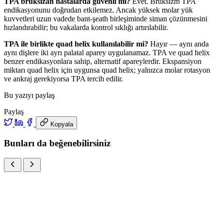
TPA brüksizan hastalarda güvenli mi?
Evet. Bruksizm TPA
endikasyonunu doğrudan etkilemez. Ancak yüksek molar yük
kuvvetleri uzun vadede bant-şeath birleşiminde siman çözünmesini
hızlandırabilir; bu vakalarda kontrol sıklığı artırılabilir.
TPA ile birlikte quad helix kullanılabilir mi?
Hayır — aynı anda
aynı dişlere iki ayrı palatal aparey uygulanamaz. TPA ve quad helix
benzer endikasyonlara sahip, alternatif apareylerdir. Ekspansiyon
miktarı quad helix için uygunsa quad helix; yalnızca molar rotasyon
ve ankraj gerekiyorsa TPA tercih edilir.
Bu yazıyı paylaş
Paylaş
Kopyala
Bunları da beğenebilirsiniz