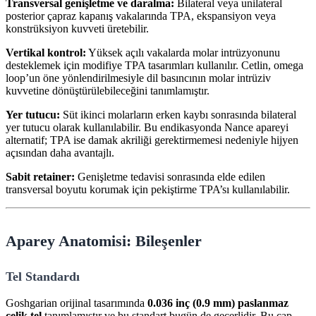
Transversal genişletme ve daralma:
Bilateral veya unilateral
posterior çapraz kapanış vakalarında TPA, ekspansiyon veya
konstrüksiyon kuvveti üretebilir.
Vertikal kontrol:
Yüksek açılı vakalarda molar intrüzyonunu
desteklemek için modifiye TPA tasarımları kullanılır. Cetlin, omega
loop’un öne yönlendirilmesiyle dil basıncının molar intrüziv
kuvvetine dönüştürülebileceğini tanımlamıştır.
Yer tutucu:
Süt ikinci molarların erken kaybı sonrasında bilateral
yer tutucu olarak kullanılabilir. Bu endikasyonda Nance apareyi
alternatif; TPA ise damak akriliği gerektirmemesi nedeniyle hijyen
açısından daha avantajlı.
Sabit retainer:
Genişletme tedavisi sonrasında elde edilen
transversal boyutu korumak için pekiştirme TPA’sı kullanılabilir.
Aparey Anatomisi: Bileşenler
Tel Standardı
Goshgarian orijinal tasarımında
0.036 inç (0.9 mm) paslanmaz
çelik tel
tanımlamıştır ve bu standart bugün de geçerlidir. Bu çap,