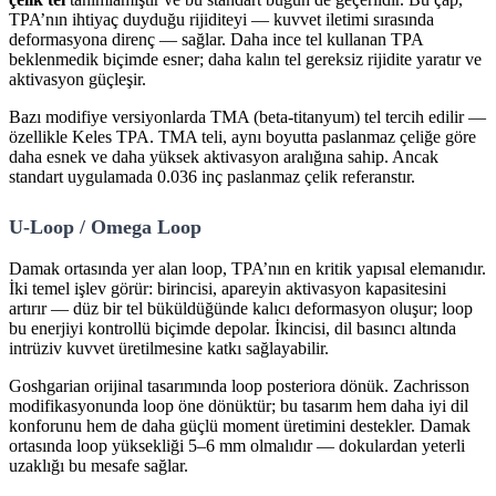
TPA’nın ihtiyaç duyduğu rijiditeyi — kuvvet iletimi sırasında
deformasyona direnç — sağlar. Daha ince tel kullanan TPA
beklenmedik biçimde esner; daha kalın tel gereksiz rijidite yaratır ve
aktivasyon güçleşir.
Bazı modifiye versiyonlarda TMA (beta-titanyum) tel tercih edilir —
özellikle Keles TPA. TMA teli, aynı boyutta paslanmaz çeliğe göre
daha esnek ve daha yüksek aktivasyon aralığına sahip. Ancak
standart uygulamada 0.036 inç paslanmaz çelik referanstır.
U-Loop / Omega Loop
Damak ortasında yer alan loop, TPA’nın en kritik yapısal elemanıdır.
İki temel işlev görür: birincisi, apareyin aktivasyon kapasitesini
artırır — düz bir tel büküldüğünde kalıcı deformasyon oluşur; loop
bu enerjiyi kontrollü biçimde depolar. İkincisi, dil basıncı altında
intrüziv kuvvet üretilmesine katkı sağlayabilir.
Goshgarian orijinal tasarımında loop posteriora dönük. Zachrisson
modifikasyonunda loop öne dönüktür; bu tasarım hem daha iyi dil
konforunu hem de daha güçlü moment üretimini destekler. Damak
ortasında loop yüksekliği 5–6 mm olmalıdır — dokulardan yeterli
uzaklığı bu mesafe sağlar.