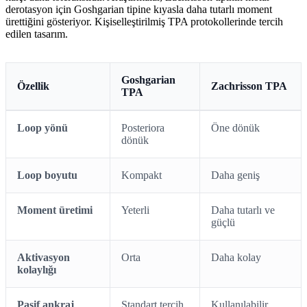
derotasyon için Goshgarian tipine kıyasla daha tutarlı moment
ürettiğini gösteriyor. Kişiselleştirilmiş TPA protokollerinde tercih
edilen tasarım.
Goshgarian
Özellik
Zachrisson TPA
TPA
Loop yönü
Posteriora
Öne dönük
dönük
Loop boyutu
Kompakt
Daha geniş
Moment üretimi
Yeterli
Daha tutarlı ve
güçlü
Aktivasyon
Orta
Daha kolay
kolaylığı
Pasif ankraj
Standart tercih
Kullanılabilir