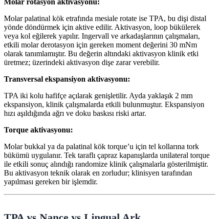
Molar rotasyon aktivasyonu:
Molar palatinal kök etrafında mesiale rotate ise TPA, bu dişi distal
yönde döndürmek için aktive edilir. Aktivasyon, loop bükülerek
veya kol eğilerek yapılır. Ingervall ve arkadaşlarının çalışmaları,
etkili molar derotasyon için gereken moment değerini 30 mNm
olarak tanımlamıştır. Bu değerin altındaki aktivasyon klinik etki
üretmez; üzerindeki aktivasyon dişe zarar verebilir.
Transversal ekspansiyon aktivasyonu:
TPA iki kolu hafifçe açılarak genişletilir. Ayda yaklaşık 2 mm
ekspansiyon, klinik çalışmalarda etkili bulunmuştur. Ekspansiyon
hızı aşıldığında ağrı ve doku baskısı riski artar.
Torque aktivasyonu:
Molar bukkal ya da palatinal kök torque’u için tel kollarına tork
bükümü uygulanır. Tek taraflı çapraz kapanışlarda unilateral torque
ile etkili sonuç alındığı randomize klinik çalışmalarla gösterilmiştir.
Bu aktivasyon teknik olarak en zorludur; klinisyen tarafından
yapılması gereken bir işlemdir.
TPA vs Nance vs Lingual Ark