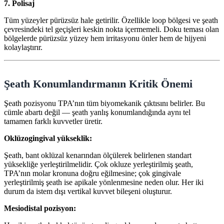
7. Polisaj
Tüm yüzeyler pürüzsüz hale getirilir. Özellikle loop bölgesi ve şeath
çevresindeki tel geçişleri keskin nokta içermemeli. Doku teması olan
bölgelerde pürüzsüz yüzey hem irritasyonu önler hem de hijyeni
kolaylaştırır.
Şeath Konumlandırmanın Kritik Önemi
Şeath pozisyonu TPA’nın tüm biyomekanik çıktısını belirler. Bu
cümle abartı değil — şeath yanlış konumlandığında aynı tel
tamamen farklı kuvvetler üretir.
Oklüzogingival yükseklik:
Şeath, bant oklüzal kenarından ölçülerek belirlenen standart
yüksekliğe yerleştirilmelidir. Çok okluze yerleştirilmiş şeath,
TPA’nın molar kronuna doğru eğilmesine; çok gingivale
yerleştirilmiş şeath ise apikale yönlenmesine neden olur. Her iki
durum da istem dışı vertikal kuvvet bileşeni oluşturur.
Mesiodistal pozisyon: