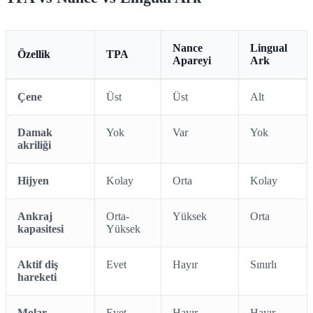
Nance
Lingual
Özellik
TPA
Apareyi
Ark
Çene
Üst
Üst
Alt
Damak
Yok
Var
Yok
akriliği
Hijyen
Kolay
Orta
Kolay
Ankraj
Orta-
Yüksek
Orta
kapasitesi
Yüksek
Aktif diş
Evet
Hayır
Sınırlı
hareketi
Molar
Evet
Hayır
Hayır