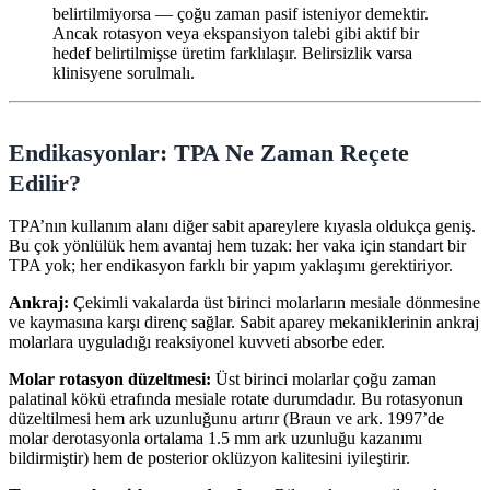
belirtilmiyorsa — çoğu zaman pasif isteniyor demektir.
Ancak rotasyon veya ekspansiyon talebi gibi aktif bir
hedef belirtilmişse üretim farklılaşır. Belirsizlik varsa
klinisyene sorulmalı.
Endikasyonlar: TPA Ne Zaman Reçete
Edilir?
TPA’nın kullanım alanı diğer sabit apareylere kıyasla oldukça geniş.
Bu çok yönlülük hem avantaj hem tuzak: her vaka için standart bir
TPA yok; her endikasyon farklı bir yapım yaklaşımı gerektiriyor.
Ankraj:
Çekimli vakalarda üst birinci molarların mesiale dönmesine
ve kaymasına karşı direnç sağlar. Sabit aparey mekaniklerinin ankraj
molarlara uyguladığı reaksiyonel kuvveti absorbe eder.
Molar rotasyon düzeltmesi:
Üst birinci molarlar çoğu zaman
palatinal kökü etrafında mesiale rotate durumdadır. Bu rotasyonun
düzeltilmesi hem ark uzunluğunu artırır (Braun ve ark. 1997’de
molar derotasyonla ortalama 1.5 mm ark uzunluğu kazanımı
bildirmiştir) hem de posterior oklüzyon kalitesini iyileştirir.