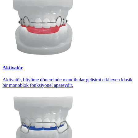
Aktivatör
Aktivatör, büyüme döneminde mandibular gelişimi etkileyen klasik
bir monoblok fonksiyonel apareydir.