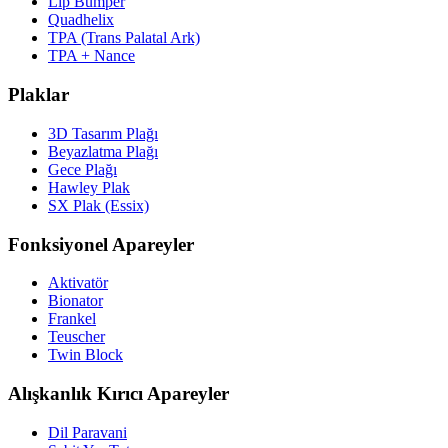
Lip Bumper
Quadhelix
TPA (Trans Palatal Ark)
TPA + Nance
Plaklar
3D Tasarım Plağı
Beyazlatma Plağı
Gece Plağı
Hawley Plak
SX Plak (Essix)
Fonksiyonel Apareyler
Aktivatör
Bionator
Frankel
Teuscher
Twin Block
Alışkanlık Kırıcı Apareyler
Dil Paravani