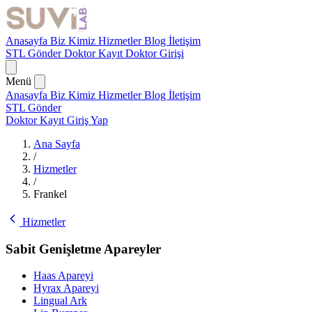
Anasayfa
Biz Kimiz
Hizmetler
Blog
İletişim
STL Gönder
Doktor Kayıt
Doktor Girişi
Menü
Anasayfa
Biz Kimiz
Hizmetler
Blog
İletişim
STL Gönder
Doktor Kayıt
Giriş Yap
Ana Sayfa
/
Hizmetler
/
Frankel
Hizmetler
Sabit Genişletme Apareyler
Haas Apareyi
Hyrax Apareyi
Lingual Ark