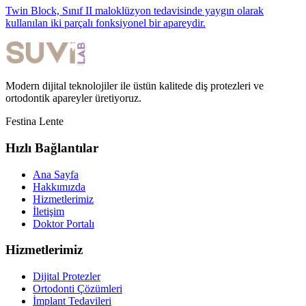
Twin Block, Sınıf II maloklüzyon tedavisinde yaygın olarak
kullanılan iki parçalı fonksiyonel bir apareydir.
Modern dijital teknolojiler ile üstün kalitede diş protezleri ve
ortodontik apareyler üretiyoruz.
Festina Lente
Hızlı Bağlantılar
Ana Sayfa
Hakkımızda
Hizmetlerimiz
İletişim
Doktor Portalı
Hizmetlerimiz
Dijital Protezler
Ortodonti Çözümleri
İmplant Tedavileri