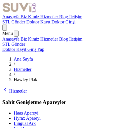
Anasayfa
Biz Kimiz
Hizmetler
Blog
İletişim
STL Gönder
Doktor Kayıt
Doktor Girişi
Menü
Anasayfa
Biz Kimiz
Hizmetler
Blog
İletişim
STL Gönder
Doktor Kayıt
Giriş Yap
Ana Sayfa
/
Hizmetler
/
Hawley Plak
Hizmetler
Sabit Genişletme Apareyler
Haas Apareyi
Hyrax Apareyi
Lingual Ark