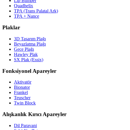
Lip Bumper
Quadhelix
TPA (Trans Palatal Ark)
TPA + Nance
Plaklar
3D Tasarım Plağı
Beyazlatma Plağı
Gece Plağı
Hawley Plak
SX Plak (Essix)
Fonksiyonel Apareyler
Aktivatör
Bionator
Frankel
Teuscher
Twin Block
Alışkanlık Kırıcı Apareyler
Dil Paravani