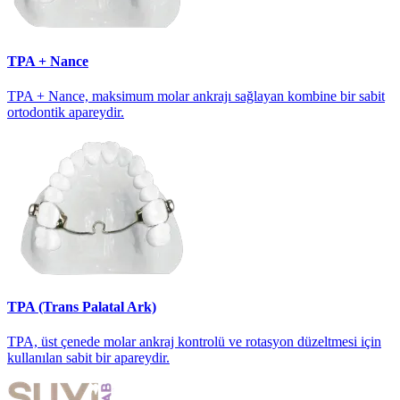
TPA + Nance
TPA + Nance, maksimum molar ankrajı sağlayan kombine bir sabit
ortodontik apareydir.
TPA (Trans Palatal Ark)
TPA, üst çenede molar ankraj kontrolü ve rotasyon düzeltmesi için
kullanılan sabit bir apareydir.