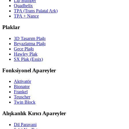
Lip Bumper
Quadhelix
TPA (Trans Palatal Ark)
TPA + Nance
Plaklar
3D Tasarım Plağı
Beyazlatma Plağı
Gece Plağı
Hawley Plak
SX Plak (Essix)
Fonksiyonel Apareyler
Aktivatör
Bionator
Frankel
Teuscher
Twin Block
Alışkanlık Kırıcı Apareyler
Dil Paravani