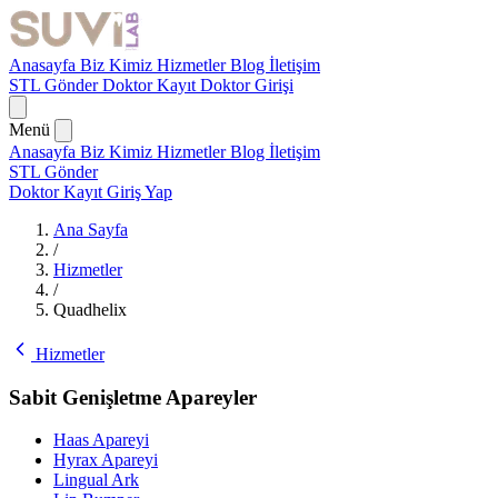
Anasayfa
Biz Kimiz
Hizmetler
Blog
İletişim
STL Gönder
Doktor Kayıt
Doktor Girişi
Menü
Anasayfa
Biz Kimiz
Hizmetler
Blog
İletişim
STL Gönder
Doktor Kayıt
Giriş Yap
Ana Sayfa
/
Hizmetler
/
Quadhelix
Hizmetler
Sabit Genişletme Apareyler
Haas Apareyi
Hyrax Apareyi
Lingual Ark