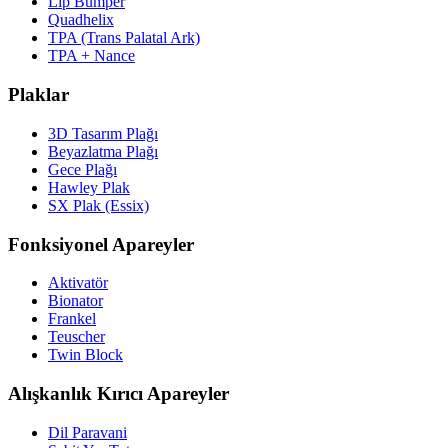
Lip Bumper
Quadhelix
TPA (Trans Palatal Ark)
TPA + Nance
Plaklar
3D Tasarım Plağı
Beyazlatma Plağı
Gece Plağı
Hawley Plak
SX Plak (Essix)
Fonksiyonel Apareyler
Aktivatör
Bionator
Frankel
Teuscher
Twin Block
Alışkanlık Kırıcı Apareyler
Dil Paravani