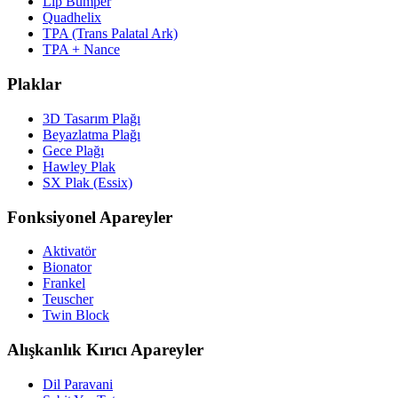
Lip Bumper
Quadhelix
TPA (Trans Palatal Ark)
TPA + Nance
Plaklar
3D Tasarım Plağı
Beyazlatma Plağı
Gece Plağı
Hawley Plak
SX Plak (Essix)
Fonksiyonel Apareyler
Aktivatör
Bionator
Frankel
Teuscher
Twin Block
Alışkanlık Kırıcı Apareyler
Dil Paravani