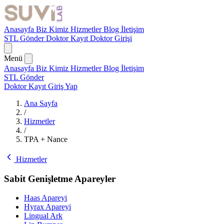
Anasayfa
Biz Kimiz
Hizmetler
Blog
İletişim
STL Gönder
Doktor Kayıt
Doktor Girişi
Menü
Anasayfa
Biz Kimiz
Hizmetler
Blog
İletişim
STL Gönder
Doktor Kayıt
Giriş Yap
Ana Sayfa
/
Hizmetler
/
TPA + Nance
Hizmetler
Sabit Genişletme Apareyler
Haas Apareyi
Hyrax Apareyi
Lingual Ark