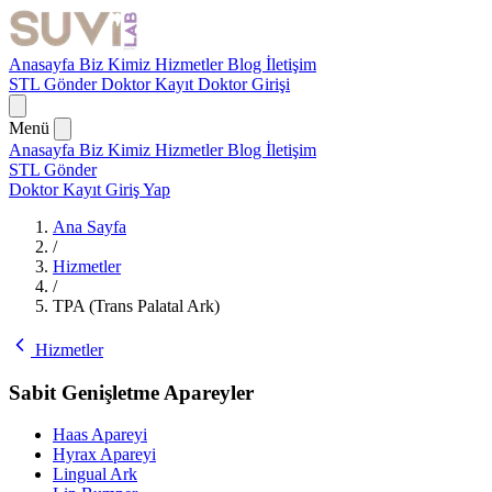
Anasayfa
Biz Kimiz
Hizmetler
Blog
İletişim
STL Gönder
Doktor Kayıt
Doktor Girişi
Menü
Anasayfa
Biz Kimiz
Hizmetler
Blog
İletişim
STL Gönder
Doktor Kayıt
Giriş Yap
Ana Sayfa
/
Hizmetler
/
TPA (Trans Palatal Ark)
Hizmetler
Sabit Genişletme Apareyler
Haas Apareyi
Hyrax Apareyi
Lingual Ark