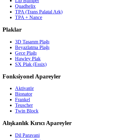
Lip Bumper
Quadhelix
TPA (Trans Palatal Ark)
TPA + Nance
Plaklar
3D Tasarım Plağı
Beyazlatma Plağı
Gece Plağı
Hawley Plak
SX Plak (Essix)
Fonksiyonel Apareyler
Aktivatör
Bionator
Frankel
Teuscher
Twin Block
Alışkanlık Kırıcı Apareyler
Dil Paravani