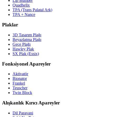
Lip Bumper
Quadhelix
TPA (Trans Palatal Ark)
TPA + Nance
Plaklar
3D Tasarım Plağı
Beyazlatma Plağı
Gece Plağı
Hawley Plak
SX Plak (Essix)
Fonksiyonel Apareyler
Aktivatör
Bionator
Frankel
Teuscher
Twin Block
Alışkanlık Kırıcı Apareyler
Dil Paravani