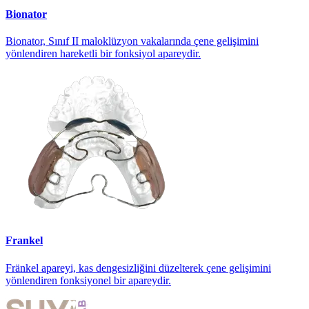
Bionator
Bionator, Sınıf II maloklüzyon vakalarında çene gelişimini
yönlendiren hareketli bir fonksiyol apareydir.
Frankel
Fränkel apareyi, kas dengesizliğini düzelterek çene gelişimini
yönlendiren fonksiyonel bir apareydir.