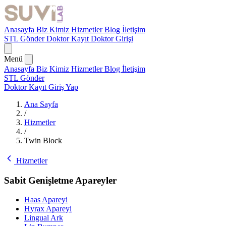
Anasayfa
Biz Kimiz
Hizmetler
Blog
İletişim
STL Gönder
Doktor Kayıt
Doktor Girişi
Menü
Anasayfa
Biz Kimiz
Hizmetler
Blog
İletişim
STL Gönder
Doktor Kayıt
Giriş Yap
Ana Sayfa
/
Hizmetler
/
Twin Block
Hizmetler
Sabit Genişletme Apareyler
Haas Apareyi
Hyrax Apareyi
Lingual Ark