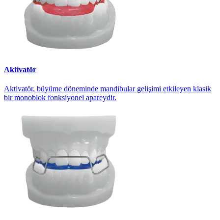
Aktivatör
Aktivatör, büyüme döneminde mandibular gelişimi etkileyen klasik
bir monoblok fonksiyonel apareydir.