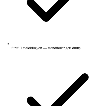
Sınıf II maloklüzyon — mandibular geri duruş