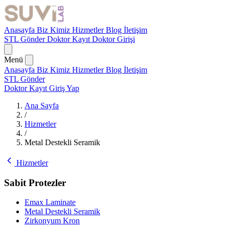
Anasayfa
Biz Kimiz
Hizmetler
Blog
İletişim
STL Gönder
Doktor Kayıt
Doktor Girişi
Menü
Anasayfa
Biz Kimiz
Hizmetler
Blog
İletişim
STL Gönder
Doktor Kayıt
Giriş Yap
Ana Sayfa
/
Hizmetler
/
Metal Destekli Seramik
Hizmetler
Sabit Protezler
Emax Laminate
Metal Destekli Seramik
Zirkonyum Kron