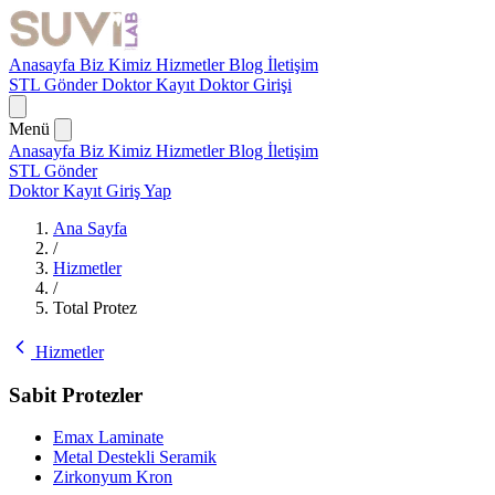
Anasayfa
Biz Kimiz
Hizmetler
Blog
İletişim
STL Gönder
Doktor Kayıt
Doktor Girişi
Menü
Anasayfa
Biz Kimiz
Hizmetler
Blog
İletişim
STL Gönder
Doktor Kayıt
Giriş Yap
Ana Sayfa
/
Hizmetler
/
Total Protez
Hizmetler
Sabit Protezler
Emax Laminate
Metal Destekli Seramik
Zirkonyum Kron