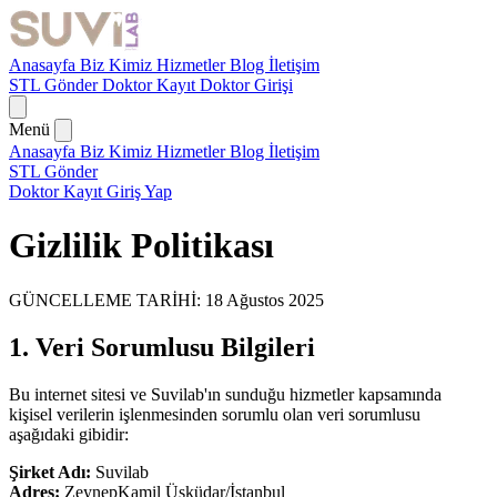
Anasayfa
Biz Kimiz
Hizmetler
Blog
İletişim
STL Gönder
Doktor Kayıt
Doktor Girişi
Menü
Anasayfa
Biz Kimiz
Hizmetler
Blog
İletişim
STL Gönder
Doktor Kayıt
Giriş Yap
Gizlilik Politikası
GÜNCELLEME TARİHİ: 18 Ağustos 2025
1. Veri Sorumlusu Bilgileri
Bu internet sitesi ve Suvilab'ın sunduğu hizmetler kapsamında
kişisel verilerin işlenmesinden sorumlu olan veri sorumlusu
aşağıdaki gibidir:
Şirket Adı:
Suvilab
Adres:
ZeynepKamil Üsküdar/İstanbul