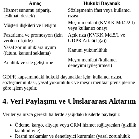
Amaç
Hukuki Dayanak
Hizmet sunumu (sipariş,
Sözleşmenin ifası veya kullanıcı
teslimat, destek)
rızası
Meşru menfaat (KVKK Md.5/2 f)
Müşteri ilişkileri ve iletişim
veya kullanıcı onayı
Pazarlama ve promosyon (izin
Açık rıza (KVKK Md.5/1 ve
verilen ölçüde)
GDPR Art. 6(1)(a))
Yasal zorunluluklara uyum
Kanuni yükümlülük
(fatura, kanuni saklama)
Meşru menfaat (kullanıcı
Analitik ve site geliştirme
deneyimi iyileştirmesi)
GDPR kapsamındaki hukuki dayanaklar için: kullanıcı rızası,
sözleşmenin ifası, yasal yükümlülük ve meşru menfaat prensiplerine
göre işlem yapılır.
4. Veri Paylaşımı ve Uluslararası Aktarım
Veriler yalnızca gerekli hallerde aşağıdaki kişilerle paylaşılır:
Ödeme, kargo, altyapı veya CRM hizmet sağlayıcıları (gizlilik
taahhüdüyle)
Resmi makamlar ve denetleyici kurumlar (yasal zorunluluk