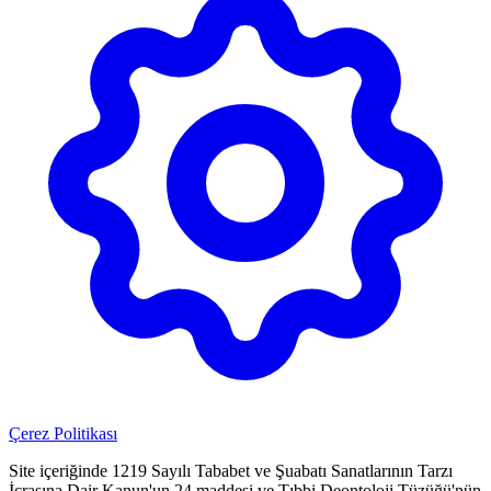
Çerez Politikası
Site içeriğinde 1219 Sayılı Tababet ve Şuabatı Sanatlarının Tarzı
İcrasına Dair Kanun'un 24.maddesi ve Tıbbi Deontoloji Tüzüğü'nün