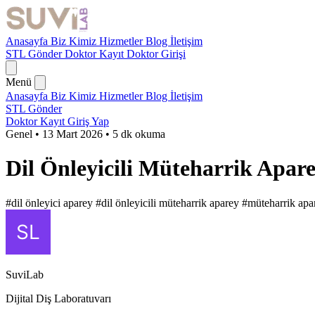
Anasayfa
Biz Kimiz
Hizmetler
Blog
İletişim
STL Gönder
Doktor Kayıt
Doktor Girişi
Menü
Anasayfa
Biz Kimiz
Hizmetler
Blog
İletişim
STL Gönder
Doktor Kayıt
Giriş Yap
Genel
•
13 Mart 2026
•
5 dk okuma
Dil Önleyicili Müteharrik Apar
#dil önleyici aparey
#dil önleyicili müteharrik aparey
#müteharrik apa
SuviLab
Dijital Diş Laboratuvarı