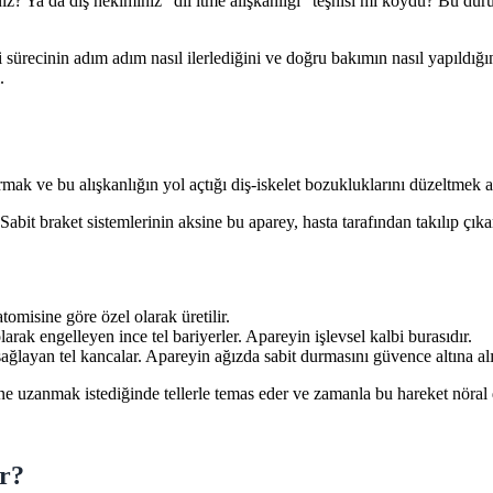
iz? Ya da diş hekiminiz “dil itme alışkanlığı” teşhisi mi koydu? Bu d
i sürecinin adım adım nasıl ilerlediğini ve doğru bakımın nasıl yapıldı
.
ırmak ve bu alışkanlığın yol açtığı diş-iskelet bozukluklarını düzeltmek a
Sabit braket sistemlerinin aksine bu aparey, hasta tarafından takılıp çı
omisine göre özel olarak üretilir.
arak engelleyen ince tel bariyerler. Apareyin işlevsel kalbi burasıdır.
ğlayan tel kancalar. Apareyin ağızda sabit durmasını güvence altına alı
e uzanmak istediğinde tellerle temas eder ve zamanla bu hareket nöral 
ur?