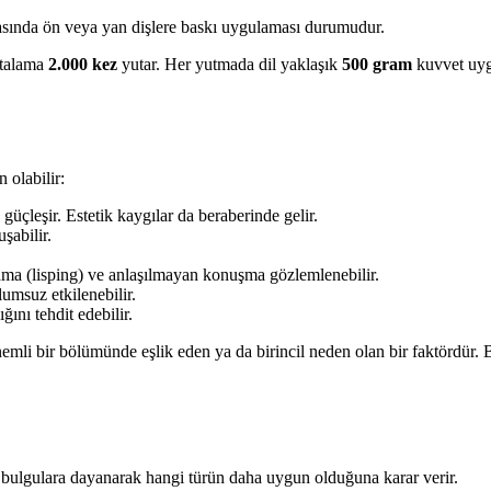
sında ön veya yan dişlere baskı uygulaması durumudur.
rtalama
2.000 kez
yutar. Her yutmada dil yaklaşık
500 gram
kuvvet uygu
 olabilir:
üçleşir. Estetik kaygılar da beraberinde gelir.
şabilir.
ıslama (lisping) ve anlaşılmayan konuşma gözlemlenebilir.
lumsuz etkilenebilir.
ını tehdit edebilir.
nemli bir bölümünde eşlik eden ya da birincil neden olan bir faktördür. B
gü bulgulara dayanarak hangi türün daha uygun olduğuna karar verir.