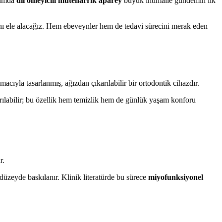
urumda
dil önleyicili müteharrik aparey
büyük ihtimalle gündemin ilk
ğını ele alacağız. Hem ebeveynler hem de tedavi sürecini merak eden
macıyla tasarlanmış, ağızdan çıkarılabilir bir ortodontik cihazdır.
karılabilir; bu özellik hem temizlik hem de günlük yaşam konforu
r.
düzeyde baskılanır. Klinik literatürde bu sürece
miyofunksiyonel