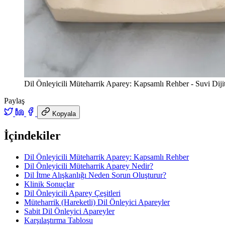
Dil Önleyicili Müteharrik Aparey: Kapsamlı Rehber - Suvi Dijit
Paylaş
Kopyala
İçindekiler
Dil Önleyicili Müteharrik Aparey: Kapsamlı Rehber
Dil Önleyicili Müteharrik Aparey Nedir?
Dil İtme Alışkanlığı Neden Sorun Oluşturur?
Klinik Sonuçlar
Dil Önleyicili Aparey Çeşitleri
Müteharrik (Hareketli) Dil Önleyici Apareyler
Sabit Dil Önleyici Apareyler
Karşılaştırma Tablosu