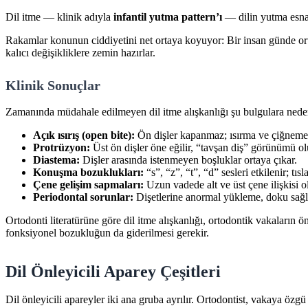
Dil itme — klinik adıyla
infantil yutma pattern’ı
— dilin yutma esna
Rakamlar konunun ciddiyetini net ortaya koyuyor: Bir insan günde o
kalıcı değişikliklere zemin hazırlar.
Klinik Sonuçlar
Zamanında müdahale edilmeyen dil itme alışkanlığı şu bulgulara neden
Açık ısırış (open bite):
Ön dişler kapanmaz; ısırma ve çiğneme g
Protrüzyon:
Üst ön dişler öne eğilir, “tavşan diş” görünümü olu
Diastema:
Dişler arasında istenmeyen boşluklar ortaya çıkar.
Konuşma bozuklukları:
“s”, “z”, “t”, “d” sesleri etkilenir; t
Çene gelişim sapmaları:
Uzun vadede alt ve üst çene ilişkisi o
Periodontal sorunlar:
Dişetlerine anormal yükleme, doku sağlığ
Ortodonti literatürüne göre dil itme alışkanlığı, ortodontik vakaların ö
fonksiyonel bozukluğun da giderilmesi gerekir.
Dil Önleyicili Aparey Çeşitleri
Dil önleyicili apareyler iki ana gruba ayrılır. Ortodontist, vakaya öz