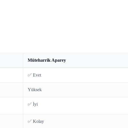
Müteharrik Aparey
✅ Evet
Yüksek
✅ İyi
✅ Kolay