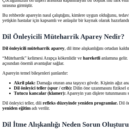
Çocuğunuzun ön dişleri arasında kapanmayan bir boşluk mu fark ettin
sırasına girmiştir.
Bu rehberde apareyin nasıl çalıştığını, kimlere uygun olduğunu, tedav
yetişkin hastalar için kapsamlı ve anlaşılır bir kaynak olarak hazırlandı
Dil Önleyicili Müteharrik Aparey Nedir?
Dil önleyicili müteharrik aparey
, dil itme alışkanlığını ortadan kald
“Müteharrik” kelimesi Arapça kökenlidir ve
hareketli
anlamına gelir. 
açısından önemli avantajlar sağlar.
Apareyin temel bileşenleri şunlardır:
Akril plak:
Damağa oturan ana taşıyıcı gövde. Kişinin ağız anat
Dil önleyici teller (spur / crib):
Dilin öne uzanmasını fiziksel ol
Tutucu kancalar (klamer):
Apareyin yan dişlere tutunmasını sa
Dil önleyici teller, dili
refleks düzeyinde yeniden programlar.
Dil ön
yeniden eğitim
adı verilir.
Dil İtme Alışkanlığı Neden Sorun Oluştur