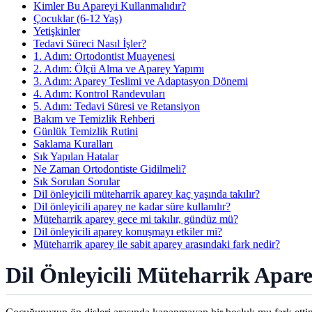
Kimler Bu Apareyi Kullanmalıdır?
Çocuklar (6-12 Yaş)
Yetişkinler
Tedavi Süreci Nasıl İşler?
1. Adım: Ortodontist Muayenesi
2. Adım: Ölçü Alma ve Aparey Yapımı
3. Adım: Aparey Teslimi ve Adaptasyon Dönemi
4. Adım: Kontrol Randevuları
5. Adım: Tedavi Süresi ve Retansiyon
Bakım ve Temizlik Rehberi
Günlük Temizlik Rutini
Saklama Kuralları
Sık Yapılan Hatalar
Ne Zaman Ortodontiste Gidilmeli?
Sık Sorulan Sorular
Dil önleyicili müteharrik aparey kaç yaşında takılır?
Dil önleyicili aparey ne kadar süre kullanılır?
Müteharrik aparey gece mi takılır, gündüz mü?
Dil önleyicili aparey konuşmayı etkiler mi?
Müteharrik aparey ile sabit aparey arasındaki fark nedir?
Dil Önleyicili Müteharrik Apar